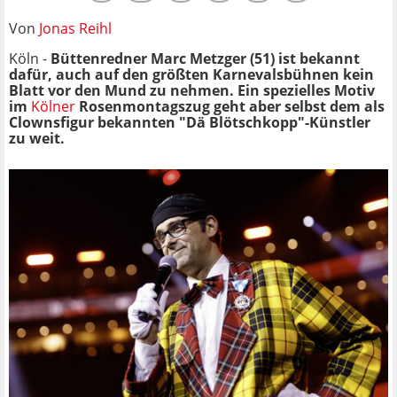
Von
Jonas Reihl
Köln -
Büttenredner Marc Metzger (51) ist bekannt
dafür, auch auf den größten Karnevalsbühnen kein
Blatt vor den Mund zu nehmen. Ein spezielles Motiv
im
Kölner
Rosenmontagszug geht aber selbst dem als
Clownsfigur bekannten "Dä Blötschkopp"-Künstler
zu weit.