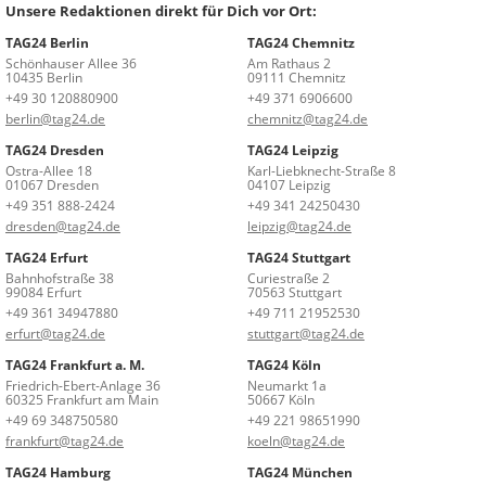
Unsere Redaktionen direkt für Dich vor Ort:
TAG24 Berlin
TAG24 Chemnitz
Schönhauser Allee 36
Am Rathaus 2
10435 Berlin
09111 Chemnitz
+49 30 120880900
+49 371 6906600
berlin@tag24.de
chemnitz@tag24.de
TAG24 Dresden
TAG24 Leipzig
Ostra-Allee 18
Karl-Liebknecht-Straße 8
01067 Dresden
04107 Leipzig
+49 351 888-2424
+49 341 24250430
dresden@tag24.de
leipzig@tag24.de
TAG24 Erfurt
TAG24 Stuttgart
Bahnhofstraße 38
Curiestraße 2
99084 Erfurt
70563 Stuttgart
+49 361 34947880
+49 711 21952530
erfurt@tag24.de
stuttgart@tag24.de
TAG24 Frankfurt a. M.
TAG24 Köln
Friedrich-Ebert-Anlage 36
Neumarkt 1a
60325 Frankfurt am Main
50667 Köln
+49 69 348750580
+49 221 98651990
frankfurt@tag24.de
koeln@tag24.de
TAG24 Hamburg
TAG24 München