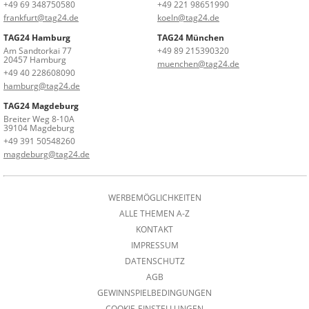
+49 69 348750580
+49 221 98651990
frankfurt@tag24.de
koeln@tag24.de
TAG24 Hamburg
TAG24 München
Am Sandtorkai 77
+49 89 215390320
20457 Hamburg
muenchen@tag24.de
+49 40 228608090
hamburg@tag24.de
TAG24 Magdeburg
Breiter Weg 8-10A
39104 Magdeburg
+49 391 50548260
magdeburg@tag24.de
WERBEMÖGLICHKEITEN
ALLE THEMEN A-Z
KONTAKT
IMPRESSUM
DATENSCHUTZ
AGB
GEWINNSPIELBEDINGUNGEN
COOKIE-EINSTELLUNGEN