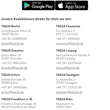
Unsere Redaktionen direkt für Dich vor Ort:
TAG24 Berlin
TAG24 Chemnitz
Schönhauser Allee 36
Am Rathaus 2
10435 Berlin
09111 Chemnitz
+49 30 120880900
+49 371 6906600
berlin@tag24.de
chemnitz@tag24.de
TAG24 Dresden
TAG24 Leipzig
Ostra-Allee 18
Karl-Liebknecht-Straße 8
01067 Dresden
04107 Leipzig
+49 351 888-2424
+49 341 24250430
dresden@tag24.de
leipzig@tag24.de
TAG24 Erfurt
TAG24 Stuttgart
Bahnhofstraße 38
Curiestraße 2
99084 Erfurt
70563 Stuttgart
+49 361 34947880
+49 711 21952530
erfurt@tag24.de
stuttgart@tag24.de
TAG24 Frankfurt a. M.
TAG24 Köln
Friedrich-Ebert-Anlage 36
Neumarkt 1a
60325 Frankfurt am Main
50667 Köln