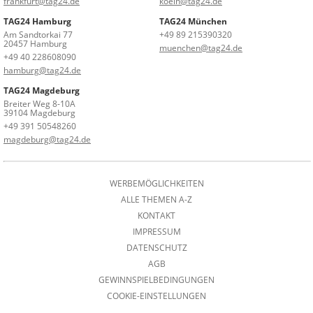
frankfurt@tag24.de
koeln@tag24.de
TAG24 Hamburg
TAG24 München
Am Sandtorkai 77
+49 89 215390320
20457 Hamburg
muenchen@tag24.de
+49 40 228608090
hamburg@tag24.de
TAG24 Magdeburg
Breiter Weg 8-10A
39104 Magdeburg
+49 391 50548260
magdeburg@tag24.de
WERBEMÖGLICHKEITEN
ALLE THEMEN A-Z
KONTAKT
IMPRESSUM
DATENSCHUTZ
AGB
GEWINNSPIELBEDINGUNGEN
COOKIE-EINSTELLUNGEN