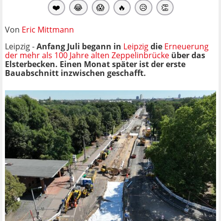
❤️
😂
😱
🔥
😥
👏
Von
Eric Mittmann
Leipzig -
Anfang Juli begann in
Leipzig
die
Erneuerung
der mehr als 100 Jahre alten Zeppelinbrücke
über das
Elsterbecken. Einen Monat später ist der erste
Bauabschnitt inzwischen geschafft.