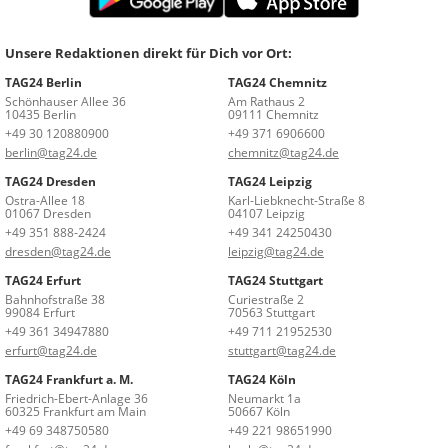
Unsere Redaktionen direkt für Dich vor Ort:
TAG24 Berlin
TAG24 Chemnitz
Schönhauser Allee 36
Am Rathaus 2
10435 Berlin
09111 Chemnitz
+49 30 120880900
+49 371 6906600
berlin@tag24.de
chemnitz@tag24.de
TAG24 Dresden
TAG24 Leipzig
Ostra-Allee 18
Karl-Liebknecht-Straße 8
01067 Dresden
04107 Leipzig
+49 351 888-2424
+49 341 24250430
dresden@tag24.de
leipzig@tag24.de
TAG24 Erfurt
TAG24 Stuttgart
Bahnhofstraße 38
Curiestraße 2
99084 Erfurt
70563 Stuttgart
+49 361 34947880
+49 711 21952530
erfurt@tag24.de
stuttgart@tag24.de
TAG24 Frankfurt a. M.
TAG24 Köln
Friedrich-Ebert-Anlage 36
Neumarkt 1a
60325 Frankfurt am Main
50667 Köln
+49 69 348750580
+49 221 98651990