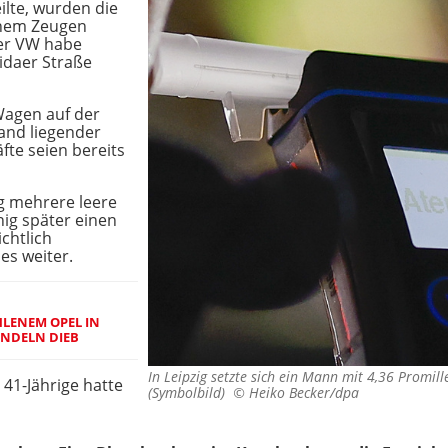
lte, wurden die
inem Zeugen
der VW habe
idaer Straße
 Wagen auf der
and liegender
fte seien bereits
g mehrere leere
ig später einen
ichtlich
es weiter.
HLENEM OPEL IN
ANDELN DIEB
In Leipzig setzte sich ein Mann mit 4,36 Promill
41-Jährige hatte
(Symbolbild) ©
Heiko Becker/dpa