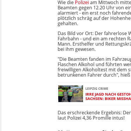
Wie die
Polizei
am Mittwoch mittei
Beamten gegen 12.20 Uhr von e
alarmiert - ein erst noch fahren
plötzlich schräg auf der Hohenhe
gehalten.
Das Bild vor Ort: Der fahrerlose
Fahrbahn - und ein am rechten R
Mann. Ersthelfer und Rettungskrä
bei ihm gewesen.
"Die Beamten fanden im Fahrzeu
Flaschen Alkohol und führten wen
freiwilligen Alkoholtest mit dem s
betrunkenen Fahrer durch", hieß 
LEIPZIG CRIME
IRRE JAGD NACH GESTO
SACHSEN: BIKER MISSH
Das erschreckende Ergebnis: Der 
laut Polizei 4,36 Promille intus!