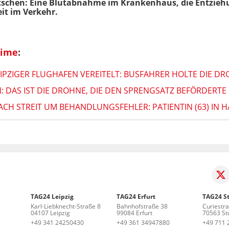
schen: Eine Blutabnahme im Krankenhaus, die Entziehu
it im Verkehr.
rime
:
IPZIGER FLUGHAFEN VEREITELT: BUSFAHRER HOLTE DIE D
: DAS IST DIE DROHNE, DIE DEN SPRENGSATZ BEFÖRDERTE
H STREIT UM BEHANDLUNGSFEHLER: PATIENTIN (63) IN H
TAG24 Leipzig
TAG24 Erfurt
TAG24 St
Karl-Liebknecht-Straße 8
Bahnhofstraße 38
Curiestr
04107 Leipzig
99084 Erfurt
70563 Stu
+49 341 24250430
+49 361 34947880
+49 711 