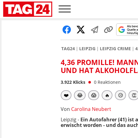
TAG24
LEIPZIG
LEIPZIG CRIME
4
4,36 PROMILLE! MANN
UND HAT ALKOHOLFL
3.922
Klicks
0
Reaktionen
❤️
😂
😱
🔥
😥
👏
Von
Carolina Neubert
Leipzig -
Ein Autofahrer (41) is
erwischt worden - und das auch