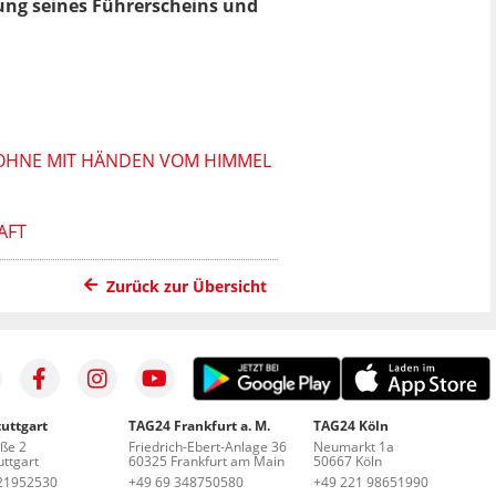
ng seines Führerscheins und
ROHNE MIT HÄNDEN VOM HIMMEL
AFT
Zurück zur Übersicht
uttgart
TAG24 Frankfurt a. M.
TAG24 Köln
aße 2
Friedrich-Ebert-Anlage 36
Neumarkt 1a
ttgart
60325 Frankfurt am Main
50667 Köln
21952530
+49 69 348750580
+49 221 98651990