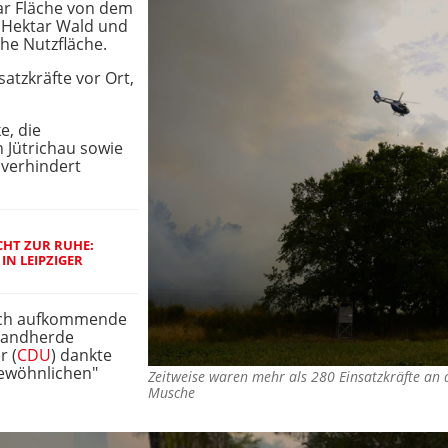
r Fläche von dem
8 Hektar Wald und
che Nutzfläche.
atzkräfte vor Ort,
e, die
 Jütrichau sowie
 verhindert
HT ZUR RUHE:
IN LEIPZIGER
urch aufkommende
randherde
r (
CDU
) dankte
gewöhnlichen"
Zeitweise waren mehr als 280 Einsatzkräfte an 
Musche