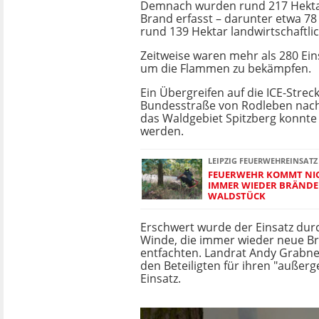
Demnach wurden rund 217 Hekta
Brand erfasst – darunter etwa 7
rund 139 Hektar landwirtschaftli
Zeitweise waren mehr als 280 Eins
um die Flammen zu bekämpfen.
Ein Übergreifen auf die ICE-Streck
Bundesstraße von Rodleben nach
das Waldgebiet Spitzberg konnte
werden.
LEIPZIG FEUERWEHREINSATZ
FEUERWEHR KOMMT NIC
IMMER WIEDER BRÄNDE 
WALDSTÜCK
Erschwert wurde der Einsatz d
Winde, die immer wieder neue B
entfachten. Landrat Andy Grabne
den Beteiligten für ihren "außer
Einsatz.