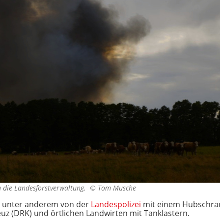
 die Landesforstverwaltung. ©
Tom Musche
r unter anderem von der
Landespolizei
mit einem Hubschrau
z (DRK) und örtlichen Landwirten mit Tanklastern.