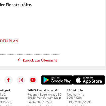
er Einsatzkräfte.
 DEN PLAN
Zurück zur Übersicht
uttgart
TAG24 Frankfurt a. M.
TAG24 Köln
aße 2
Friedrich-Ebert-Anlage 36
Neumarkt 1a
ttgart
60325 Frankfurt am Main
50667 Köln
21952530
+49 69 348750580
+49 221 98651990