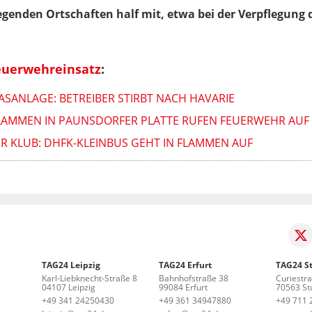
genden Ortschaften half mit, etwa bei der Verpflegung d
euerwehreinsatz
:
ASANLAGE: BETREIBER STIRBT NACH HAVARIE
AMMEN IN PAUNSDORFER PLATTE RUFEN FEUERWEHR AUF
ER KLUB: DHFK-KLEINBUS GEHT IN FLAMMEN AUF
TAG24 Leipzig
TAG24 Erfurt
TAG24 St
Karl-Liebknecht-Straße 8
Bahnhofstraße 38
Curiestr
04107 Leipzig
99084 Erfurt
70563 Stu
+49 341 24250430
+49 361 34947880
+49 711 