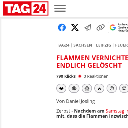
TAG24
SACHSEN
LEIPZIG
FEUER
FLAMMEN VERNICHTEN
NDLICH GELÖSCHT
790
Klicks
0
Reaktionen
❤️
😂
😱
🔥
😥
👏
Von Daniel Josling
Zerbst -
Nachdem am
Samstag i
mit, dass die Flammen inzwisc