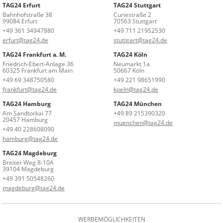
TAG24 Erfurt
TAG24 Stuttgart
Bahnhofstraße 38
Curiestraße 2
99084 Erfurt
70563 Stuttgart
+49 361 34947880
+49 711 21952530
erfurt@tag24.de
stuttgart@tag24.de
TAG24 Frankfurt a. M.
TAG24 Köln
Friedrich-Ebert-Anlage 36
Neumarkt 1a
60325 Frankfurt am Main
50667 Köln
+49 69 348750580
+49 221 98651990
frankfurt@tag24.de
koeln@tag24.de
TAG24 Hamburg
TAG24 München
Am Sandtorkai 77
+49 89 215390320
20457 Hamburg
muenchen@tag24.de
+49 40 228608090
hamburg@tag24.de
TAG24 Magdeburg
Breiter Weg 8-10A
39104 Magdeburg
+49 391 50548260
magdeburg@tag24.de
WERBEMÖGLICHKEITEN