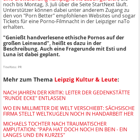
noch bis Montag, 3. Juli über die Seite StartNext läuft.
Unterstützer können dabei unter anderem Zugang zu
den von "Porn Better" empfohlenen Websites und sogar
Tickets für eine Porno-Filmnacht in der Leipziger naTo
erhalten.
"Genießt handverlesene ethische Pornos auf der
großen Leinwand", heißt es dazu in der
Beschreibung. Auch eine Fragerunde mit Esti und
Luna ist dabei geplant.
Titelfoto: PR
Mehr zum Thema
Leipzig Kultur & Leute
:
NACH JAHREN DER KRITIK: LEITER DER GEDENKSTÄTTE
"RUNDE ECKE" ENTLASSEN
WO EIN MILLIMETER DIE WELT VERSCHIEBT: SÄCHSISCHE
FIRMA STELLT WELTKUGELN NOCH IN HANDARBEIT HER
MICHAELS TOCHTER NACH TRAUMATISCHER
AMPUTATION: "PAPA HAT DOCH NOCH EIN BEIN - EIN
LANGES UND EIN KURZES"