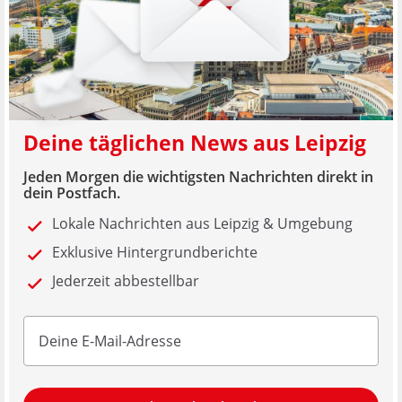
Deine täglichen News aus Leipzig
Jeden Morgen die wichtigsten Nachrichten direkt in
dein Postfach.
Lokale Nachrichten aus Leipzig & Umgebung
Exklusive Hintergrundberichte
Jederzeit abbestellbar