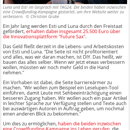
Luna und Esti im Gespräch mit TAG24. Die beiden haben inzwischen
eine Crowdfunding-Kampagne gestartet, um ihre Website weiter zu
verbessern. ©
Christian Grube
Ein Jahr lang werden Esti und Luna durch den Freistaat
gefördert,
erhalten dabei insgesamt 25.500 Euro über
die Innovationsplattform "Future Sax"
.
Das Geld fließt derzeit in die Lebens- und Arbeitskosten
von Esti und Luna. "Die Seite ist nicht profitorientiert
und alles, was wir daran machen, ist DIY. Das heißt, wir
bauen das alles selber. Wenn wir jetzt etwas verbessern
wollen, müssten wir noch mehr Geld in die Hand
nehmen."
Ein Vorhaben ist dabei, die Seite barriereärmer zu
machen. "Wir wollen zum Beispiel ein Leselupen-Tool
einführen, damit Leute mit Sehbeeinträchtigung einen
besseren Zugang haben. Wir wollen auch ein paar Artikel
in leichter Sprache zur Verfügung stellen und Texte auch
bei auswärtigen Autoren in Auftrag geben, um nochmal
einen anderen Blick zu bekommen."
Um dies zu ermöglichen,
haben die beiden inzwischen
eine Crowdfunding-Kampagne ins Leben gerufen
, die