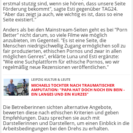
erstmal stutzig sind, wenn sie hören, dass unsere Seite
Förderung bekommt", sagte Esti gegenüber TAG24.
"Aber das zeigt ja auch, wie wichtig es ist, dass so eine
Seite existiert."
Anders als bei den Mainstream-Seiten geht es bei "Porn
Better" nicht darum, so viele Filme wie möglich
anzubieten, im Gegenteil. "Es ist eine Seite, die
Menschen niedrigschwellig Zugang ermöglichen soll zu
fair produzierten, ethischen Pornos und zwar in allen
möglichen Genres", erklärte Luna und Esti ergänzte:
"Wie eine Suchplattform für ethische Pornos, wo wir
regelmäßig neue Rezensionen veröffentlichen."
LEIPZIG KULTUR & LEUTE
MICHAELS TOCHTER NACH TRAUMATISCHER
AMPUTATION: "PAPA HAT DOCH NOCH EIN BEIN -
EIN LANGES UND EIN KURZES"
Die Betreiberinnen sichten alternative Angebote,
bewerten diese nach ethischen Kriterien und geben
Empfehlungen. Dazu sprechen sie auch mit
Darstellerinnen und Darstellern, um einen Einblick in die
Arbeitsbedingungen bei den Drehs zu erhalten.