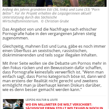
Anfang des Jahres gründeten Esti (36, links) und Luna (33) "Porn
Better". Für ihr Projekt erhalten die Leipzigerinnen aktuell
Unterstützung durch das Sächsische
Wirtschaftsministerium. ©
Christian Grube
Das Angebot von und die Nachfrage nach ethischer
Pornografie habe in den vergangenen Jahren stetig
zugenommen.
Gleichzeitig, mahnen Esti und Luna, gäbe es noch immer
einen Überfluss an sexistischen, rassistischen,
diskriminierenden und teils sogar illegalen Inhalten.
Mit ihrer Seite wollen sie die Debatte um Pornos mehr in
den Fokus rücken und ein Bewusstsein dafür schaffen,
dass Pornografie keinesfalls verwerflich ist. "Wenn man
einfach sagt, dass Porno kategorisch böse ist, dann wird
man erstens der Realität nicht gerecht und zweitens
ermöglicht man ja überhaupt keinen Diskurs darüber,
wie es denn besser gemacht werden kann."
LEIPZIG KULTUR & LEUTE
WO EIN MILLIMETER DIE WELT VERSCHIEBT:
SÄCHSISCHE FIRMA STELLT WELTKUGELN NOCH IN