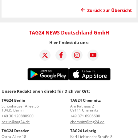
Zurück zur Übersicht
TAG24 NEWS Deutschland GmbH
Hier findest du uns:
Unsere Redaktionen direkt für Dich vor Ort:
TAG24 Berlin
TAG24 Chemnitz
Schönhauser Allee 36
Am Rathaus 2
10435 Berlin
09111 Chemnitz
+49 30 120880900
+49 371 6906600
berlin@tag24.de
chemnitz@tag24.de
TAG24 Dresden
TAG24 Leipzig
Ostra-Allee 18
Karl-Liebknecht-Straße 8