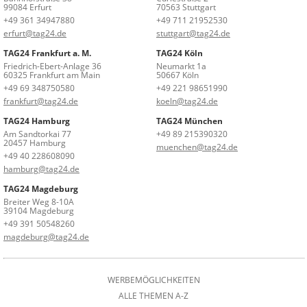
99084 Erfurt
70563 Stuttgart
+49 361 34947880
+49 711 21952530
erfurt@tag24.de
stuttgart@tag24.de
TAG24 Frankfurt a. M.
TAG24 Köln
Friedrich-Ebert-Anlage 36
Neumarkt 1a
60325 Frankfurt am Main
50667 Köln
+49 69 348750580
+49 221 98651990
frankfurt@tag24.de
koeln@tag24.de
TAG24 Hamburg
TAG24 München
Am Sandtorkai 77
+49 89 215390320
20457 Hamburg
muenchen@tag24.de
+49 40 228608090
hamburg@tag24.de
TAG24 Magdeburg
Breiter Weg 8-10A
39104 Magdeburg
+49 391 50548260
magdeburg@tag24.de
WERBEMÖGLICHKEITEN
ALLE THEMEN A-Z