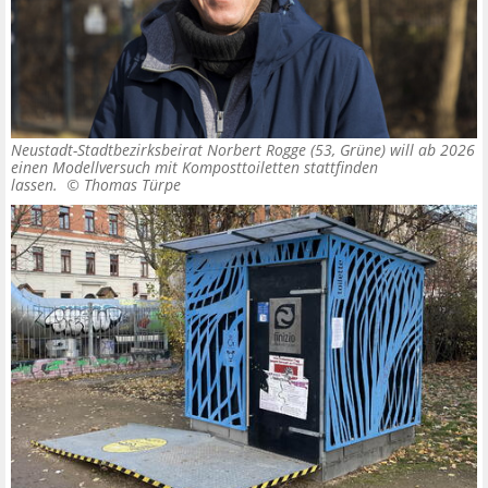
Neustadt-Stadtbezirksbeirat Norbert Rogge (53, Grüne) will ab 2026
einen Modellversuch mit Komposttoiletten stattfinden
lassen. ©
Thomas Türpe