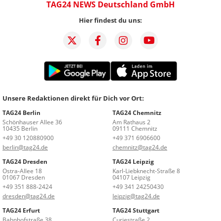
TAG24 NEWS Deutschland GmbH
Hier findest du uns:
Unsere Redaktionen direkt für Dich vor Ort:
TAG24 Berlin
TAG24 Chemnitz
Schönhauser Allee 36
Am Rathaus 2
10435 Berlin
09111 Chemnitz
+49 30 120880900
+49 371 6906600
berlin@tag24.de
chemnitz@tag24.de
TAG24 Dresden
TAG24 Leipzig
Ostra-Allee 18
Karl-Liebknecht-Straße 8
01067 Dresden
04107 Leipzig
+49 351 888-2424
+49 341 24250430
dresden@tag24.de
leipzig@tag24.de
TAG24 Erfurt
TAG24 Stuttgart
Bahnhofstraße 38
Curiestraße 2