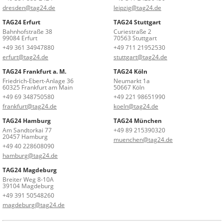
dresden@tag24.de
leipzig@tag24.de
TAG24 Erfurt
TAG24 Stuttgart
Bahnhofstraße 38
Curiestraße 2
99084 Erfurt
70563 Stuttgart
+49 361 34947880
+49 711 21952530
erfurt@tag24.de
stuttgart@tag24.de
TAG24 Frankfurt a. M.
TAG24 Köln
Friedrich-Ebert-Anlage 36
Neumarkt 1a
60325 Frankfurt am Main
50667 Köln
+49 69 348750580
+49 221 98651990
frankfurt@tag24.de
koeln@tag24.de
TAG24 Hamburg
TAG24 München
Am Sandtorkai 77
+49 89 215390320
20457 Hamburg
muenchen@tag24.de
+49 40 228608090
hamburg@tag24.de
TAG24 Magdeburg
Breiter Weg 8-10A
39104 Magdeburg
+49 391 50548260
magdeburg@tag24.de