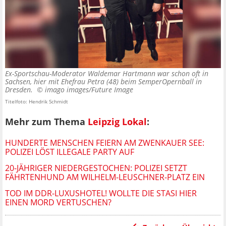
Ex-Sportschau-Moderator Waldemar Hartmann war schon oft in
Sachsen, hier mit Ehefrau Petra (48) beim SemperOpernball in
Dresden. ©
imago images/Future Image
Titelfoto: Hendrik Schmidt
Mehr zum Thema
Leipzig Lokal
:
HUNDERTE MENSCHEN FEIERN AM ZWENKAUER SEE:
POLIZEI LÖST ILLEGALE PARTY AUF
20-JÄHRIGER NIEDERGESTOCHEN: POLIZEI SETZT
FÄHRTENHUND AM WILHELM-LEUSCHNER-PLATZ EIN
TOD IM DDR-LUXUSHOTEL! WOLLTE DIE STASI HIER
EINEN MORD VERTUSCHEN?