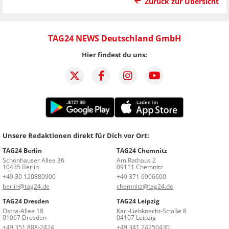
Zurück zur Übersicht
TAG24 NEWS Deutschland GmbH
Hier findest du uns:
Unsere Redaktionen direkt für Dich vor Ort:
TAG24 Berlin
TAG24 Chemnitz
Schönhauser Allee 36
Am Rathaus 2
10435 Berlin
09111 Chemnitz
+49 30 120880900
+49 371 6906600
berlin@tag24.de
chemnitz@tag24.de
TAG24 Dresden
TAG24 Leipzig
Ostra-Allee 18
Karl-Liebknecht-Straße 8
01067 Dresden
04107 Leipzig
+49 351 888-2424
+49 341 24250430