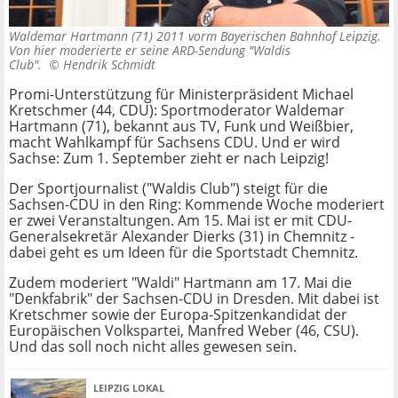
Waldemar Hartmann (71) 2011 vorm Bayerischen Bahnhof Leipzig.
Von hier moderierte er seine ARD-Sendung "Waldis
Club". ©
Hendrik Schmidt
Promi-Unterstützung für Ministerpräsident Michael
Kretschmer (44, CDU): Sportmoderator Waldemar
Hartmann (71), bekannt aus TV, Funk und Weißbier,
macht Wahlkampf für Sachsens CDU. Und er wird
Sachse: Zum 1. September zieht er nach Leipzig!
Der Sportjournalist ("Waldis Club") steigt für die
Sachsen-CDU in den Ring: Kommende Woche moderiert
er zwei Veranstaltungen. Am 15. Mai ist er mit CDU-
Generalsekretär Alexander Dierks (31) in Chemnitz -
dabei geht es um Ideen für die Sportstadt Chemnitz.
Zudem moderiert "Waldi" Hartmann am 17. Mai die
"Denkfabrik" der Sachsen-CDU in Dresden. Mit dabei ist
Kretschmer sowie der Europa-Spitzenkandidat der
Europäischen Volkspartei, Manfred Weber (46, CSU).
Und das soll noch nicht alles gewesen sein.
LEIPZIG LOKAL