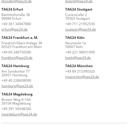
dresden@tag24.de
leipzig@tag24.de
TAG24 Erfurt
TAG24 Stuttgart
Bahnhofstraße 38
Curiestraße 2
99084 Erfurt
70563 Stuttgart
+49 361 34947880
+49 711 21952530
erfurt@tag24.de
stuttgart@tag24.de
TAG24 Frankfurt a. M.
TAG24 Köln
Friedrich-Ebert-Anlage 36
Neumarkt 1a
60325 Frankfurt am Main
50667 Köln
+49 69 348750580
+49 221 98651990
frankfurt@tag24.de
koeln@tag24.de
TAG24 Hamburg
TAG24 München
Am Sandtorkai 77
+49 89 215390320
20457 Hamburg
muenchen@tag24.de
+49 40 228608090
hamburg@tag24.de
TAG24 Magdeburg
Breiter Weg 8-10A
39104 Magdeburg
+49 391 50548260
magdeburg@tag24.de