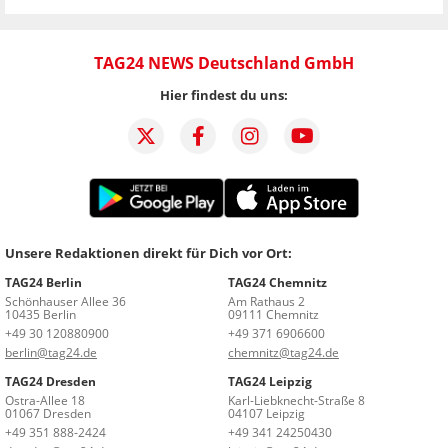
TAG24 NEWS Deutschland GmbH
Hier findest du uns:
Unsere Redaktionen direkt für Dich vor Ort:
TAG24 Berlin
TAG24 Chemnitz
Schönhauser Allee 36
Am Rathaus 2
10435 Berlin
09111 Chemnitz
+49 30 120880900
+49 371 6906600
berlin@tag24.de
chemnitz@tag24.de
TAG24 Dresden
TAG24 Leipzig
Ostra-Allee 18
Karl-Liebknecht-Straße 8
01067 Dresden
04107 Leipzig
+49 351 888-2424
+49 341 24250430