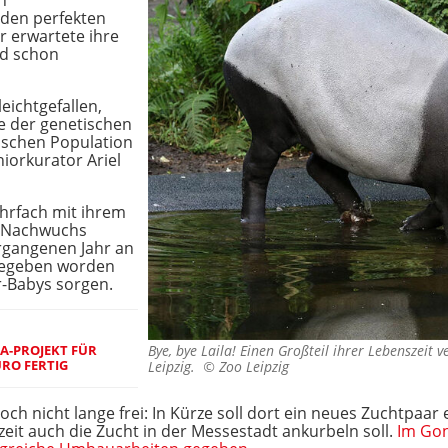
n
den perfekten
er erwartete ihre
nd schon
leichtgefallen,
ne der genetischen
äischen Population
iorkurator Ariel
mehrfach mit ihrem
r Nachwuchs
ergangenen Jahr an
gegeben worden
r-Babys sorgen.
GA-PROJEKT FÜR
Bye, bye Laila! Einen Großteil ihrer Lebenszeit 
URO FERTIG
Leipzig. ©
Zoo Leipzig
doch nicht lange frei: In Kürze soll dort ein neues Zuchtpaar
t auch die Zucht in der Messestadt ankurbeln soll.
Im Gon