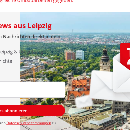
greiche Umbauarbeiten gegeben.
ews aus Leipzig
 Nachrichten direkt in dein
 Leipzig & Umgebung
richte
los abonnieren
eren
Datenschutzbestimmungen
zu.