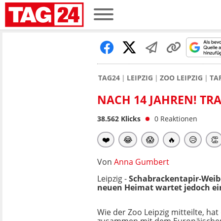
TAG24
LEIPZIG
ZOO LEIPZIG
TA
NACH 14 JAHREN! TRA
38.562
Klicks
0
Reaktionen
❤️
😂
😱
🔥
😥
👏
Von
Anna Gumbert
Leipzig -
Schabrackentapir-Weib
neuen Heimat wartet jedoch ein
Wie der Zoo Leipzig mitteilte, hat