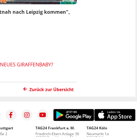
itnah nach Leipzig kommen",
 NEUES GIRAFFENBABY?
Zurück zur Übersicht
uttgart
TAG24 Frankfurt a. M.
TAG24 Köln
aße 2
Friedrich-Ebert-Anlage 36
Neumarkt 1a