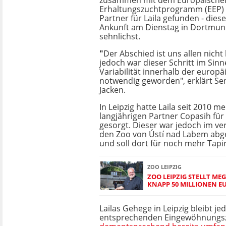
zusammen mit dem Europäische
Erhaltungszuchtprogramm (EEP) 
Partner für Laila gefunden - dies
Ankunft am Dienstag in Dortmu
sehnlichst.
"
Der Abschied ist uns allen nicht 
jedoch war dieser Schritt im Sin
Variabilität innerhalb der europ
notwendig geworden", erklärt Sen
Jacken.
In Leipzig hatte Laila seit 2010 
langjährigen Partner Copasih fü
gesorgt. Dieser war jedoch im v
den Zoo von Ústí nad Labem ab
und soll dort für noch mehr Tapi
ZOO LEIPZIG
ZOO LEIPZIG STELLT ME
KNAPP 50 MILLIONEN E
Lailas Gehege in Leipzig bleibt je
entsprechenden Eingewöhnungszei