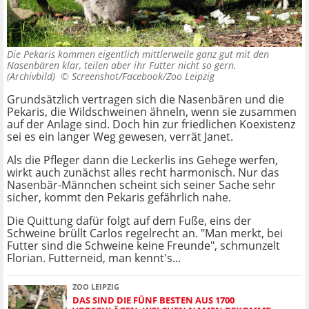
Die Pekaris kommen eigentlich mittlerweile ganz gut mit den
Nasenbären klar, teilen aber ihr Futter nicht so gern.
(Archivbild) ©
Screenshot/Facebook/Zoo Leipzig
Grundsätzlich vertragen sich die Nasenbären und die
Pekaris, die Wildschweinen ähneln, wenn sie zusammen
auf der Anlage sind. Doch hin zur friedlichen Koexistenz
sei es ein langer Weg gewesen, verrät Janet.
Als die Pfleger dann die Leckerlis ins Gehege werfen,
wirkt auch zunächst alles recht harmonisch. Nur das
Nasenbär-Männchen scheint sich seiner Sache sehr
sicher, kommt den Pekaris gefährlich nahe.
Die Quittung dafür folgt auf dem Fuße, eins der
Schweine brüllt Carlos regelrecht an. "Man merkt, bei
Futter sind die Schweine keine Freunde", schmunzelt
Florian. Futterneid, man kennt's...
ZOO LEIPZIG
DAS SIND DIE FÜNF BESTEN AUS 1700