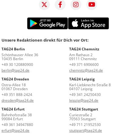
Unsere Redaktionen direkt für Dich vor Ort:
TAG24 Berlin
TAG24 Chemnitz
Schönhauser Allee 36
Am Rathaus 2
10435 Berlin
09111 Chemnitz
+49 30 120880900
+49 371 6906600
berlin@tag24.de
chemnitz@tag24.de
TAG24 Dresden
TAG24 Leipzig
Ostra-Allee 18
Karl-Liebknecht-Straße 8
01067 Dresden
04107 Leipzig
+49 351 888-2424
+49 341 24250430
dresden@tag24.de
leipzig@tag24.de
TAG24 Erfurt
TAG24 Stuttgart
Bahnhofstraße 38
Curiestraße 2
99084 Erfurt
70563 Stuttgart
+49 361 34947880
+49 711 21952530
erfurt@tag24.de
stuttgart@tag24.de