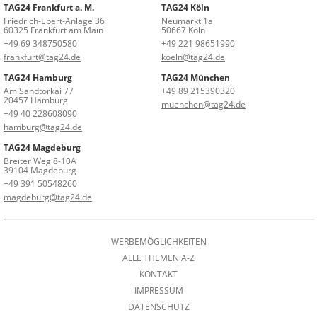
TAG24 Frankfurt a. M.
TAG24 Köln
Friedrich-Ebert-Anlage 36
Neumarkt 1a
60325 Frankfurt am Main
50667 Köln
+49 69 348750580
+49 221 98651990
frankfurt@tag24.de
koeln@tag24.de
TAG24 Hamburg
TAG24 München
Am Sandtorkai 77
+49 89 215390320
20457 Hamburg
muenchen@tag24.de
+49 40 228608090
hamburg@tag24.de
TAG24 Magdeburg
Breiter Weg 8-10A
39104 Magdeburg
+49 391 50548260
magdeburg@tag24.de
WERBEMÖGLICHKEITEN
ALLE THEMEN A-Z
KONTAKT
IMPRESSUM
DATENSCHUTZ