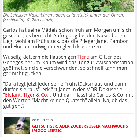
Die Leipziger Nasenbären haben es faustdick hinter den Ohren.
(Archivbild) ©
Zoo Leipzig
Carlos hat seine Mädels schon früh am Morgen um sich
geschart, es herrscht Aufregung bei den Nasenbären.
Liegt wohl am Frühstück, das die Pfleger Janet Pambor
und Florian Ludwig ihnen gleich kredenzen.
Wuselig klettern die flauschigen
Tiere
am Gitter des
Geheges herum. Kaum wird das Tor zur Zwischenstation
geöffnet, sind sie verschwunden, so schnell kann man
gar nicht gucken.
"Da kriegt jetzt jeder seine Frühstücksmaus und dann
dürfen sie raus", erklärt Janet in der MDR-Dokuserie
"
Elefant, Tiger & Co.
". Und dann lässt sie Carlos & Co. mit
den Worten "Macht keinen Quatsch" allein. Na, ob das
gut geht?
ZOO LEIPZIG
GLITSCHIGER, ABER ZUCKERSÜSSER NACHWUCHS I
M ZOO LEIPZIG