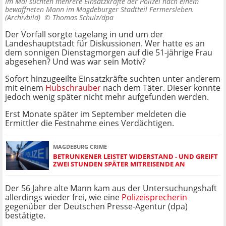
Im Mai suchten mehrere Einsatzkräfte der Polizei nach einem
bewaffneten Mann im Magdeburger Stadtteil Fermersleben.
(Archivbild) ©
Thomas Schulz/dpa
Der Vorfall sorgte tagelang in und um der
Landeshauptstadt für Diskussionen. Wer hatte es an
dem sonnigen Dienstagmorgen auf die 51-jährige Frau
abgesehen? Und was war sein Motiv?
Sofort hinzugeeilte Einsatzkräfte suchten unter anderem
mit einem
Hubschrauber
nach dem Täter. Dieser konnte
jedoch wenig später nicht mehr aufgefunden werden.
Erst Monate später im September meldeten die
Ermittler die Festnahme eines Verdächtigen.
MAGDEBURG CRIME
BETRUNKENER LEISTET WIDERSTAND - UND GREIFT
ZWEI STUNDEN SPÄTER MITREISENDE AN
Der 56 Jahre alte Mann kam aus der Untersuchungshaft
allerdings wieder frei, wie eine
Polizeisprecherin
gegenüber der Deutschen Presse-Agentur (dpa)
bestätigte.