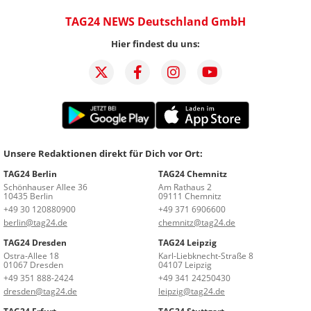
TAG24 NEWS Deutschland GmbH
Hier findest du uns:
Unsere Redaktionen direkt für Dich vor Ort:
TAG24 Berlin
TAG24 Chemnitz
Schönhauser Allee 36
Am Rathaus 2
10435 Berlin
09111 Chemnitz
+49 30 120880900
+49 371 6906600
berlin@tag24.de
chemnitz@tag24.de
TAG24 Dresden
TAG24 Leipzig
Ostra-Allee 18
Karl-Liebknecht-Straße 8
01067 Dresden
04107 Leipzig
+49 351 888-2424
+49 341 24250430
dresden@tag24.de
leipzig@tag24.de