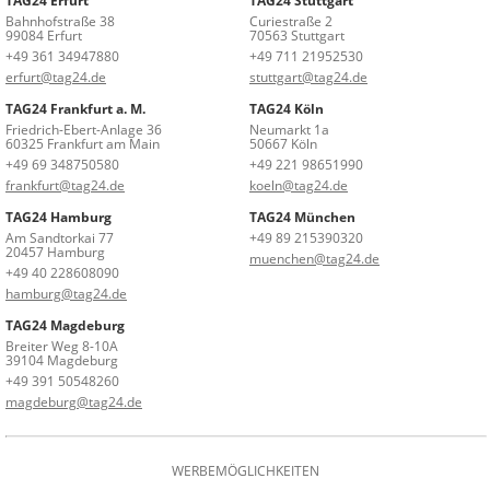
TAG24 Erfurt
TAG24 Stuttgart
Bahnhofstraße 38
Curiestraße 2
99084 Erfurt
70563 Stuttgart
+49 361 34947880
+49 711 21952530
erfurt@tag24.de
stuttgart@tag24.de
TAG24 Frankfurt a. M.
TAG24 Köln
Friedrich-Ebert-Anlage 36
Neumarkt 1a
60325 Frankfurt am Main
50667 Köln
+49 69 348750580
+49 221 98651990
frankfurt@tag24.de
koeln@tag24.de
TAG24 Hamburg
TAG24 München
Am Sandtorkai 77
+49 89 215390320
20457 Hamburg
muenchen@tag24.de
+49 40 228608090
hamburg@tag24.de
TAG24 Magdeburg
Breiter Weg 8-10A
39104 Magdeburg
+49 391 50548260
magdeburg@tag24.de
WERBEMÖGLICHKEITEN