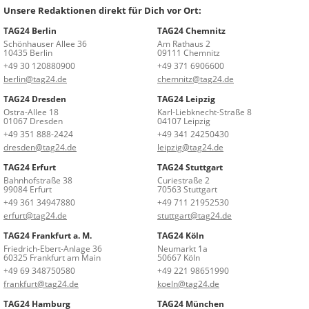
Unsere Redaktionen direkt für Dich vor Ort:
TAG24 Berlin
TAG24 Chemnitz
Schönhauser Allee 36
Am Rathaus 2
10435 Berlin
09111 Chemnitz
+49 30 120880900
+49 371 6906600
berlin@tag24.de
chemnitz@tag24.de
TAG24 Dresden
TAG24 Leipzig
Ostra-Allee 18
Karl-Liebknecht-Straße 8
01067 Dresden
04107 Leipzig
+49 351 888-2424
+49 341 24250430
dresden@tag24.de
leipzig@tag24.de
TAG24 Erfurt
TAG24 Stuttgart
Bahnhofstraße 38
Curiestraße 2
99084 Erfurt
70563 Stuttgart
+49 361 34947880
+49 711 21952530
erfurt@tag24.de
stuttgart@tag24.de
TAG24 Frankfurt a. M.
TAG24 Köln
Friedrich-Ebert-Anlage 36
Neumarkt 1a
60325 Frankfurt am Main
50667 Köln
+49 69 348750580
+49 221 98651990
frankfurt@tag24.de
koeln@tag24.de
TAG24 Hamburg
TAG24 München