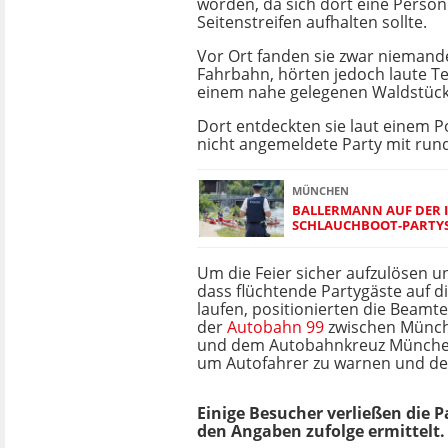
worden, da sich dort eine Perso
Seitenstreifen aufhalten sollte.
Vor Ort fanden sie zwar niemand
Fahrbahn, hörten jedoch laute 
einem nahe gelegenen Waldstück
Dort entdeckten sie laut einem P
nicht angemeldete Party mit run
MÜNCHEN
BALLERMANN AUF DER I
SCHLAUCHBOOT-PARTYS 
Um die Feier sicher aufzulösen u
dass flüchtende Partygäste auf d
laufen, positionierten die Beamte
der
Autobahn 99
zwischen Münc
und dem Autobahnkreuz Münche
um Autofahrer zu warnen und den 
Einige Besucher verließen die 
den Angaben zufolge ermittelt.