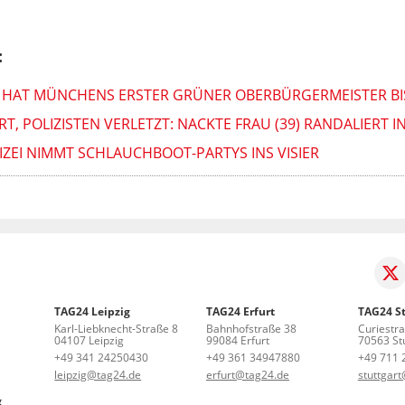
:
S HAT MÜNCHENS ERSTER GRÜNER OBERBÜRGERMEISTER BIS
, POLIZISTEN VERLETZT: NACKTE FRAU (39) RANDALIERT 
IZEI NIMMT SCHLAUCHBOOT-PARTYS INS VISIER
TAG24 Leipzig
TAG24 Erfurt
TAG24 St
Karl-Liebknecht-Straße 8
Bahnhofstraße 38
Curiestr
04107 Leipzig
99084 Erfurt
70563 Stu
+49 341 24250430
+49 361 34947880
+49 711 
leipzig@tag24.de
erfurt@tag24.de
stuttgar
g