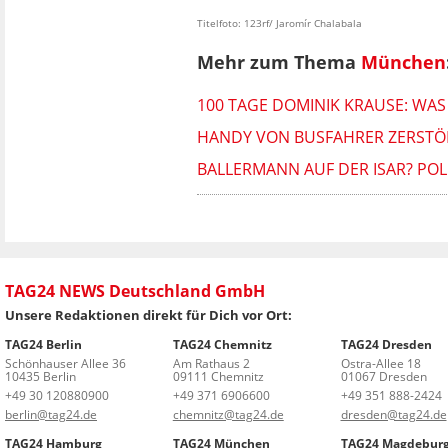
Titelfoto: 123rf/ Jaromír Chalabala
Mehr zum Thema
München
100 TAGE DOMINIK KRAUSE: WA
HANDY VON BUSFAHRER ZERSTÖRT
BALLERMANN AUF DER ISAR? POL
TAG24 NEWS Deutschland GmbH
Unsere Redaktionen direkt für Dich vor Ort:
TAG24 Berlin
TAG24 Chemnitz
TAG24 Dresden
Schönhauser Allee 36
Am Rathaus 2
Ostra-Allee 18
10435 Berlin
09111 Chemnitz
01067 Dresden
+49 30 120880900
+49 371 6906600
+49 351 888-2424
berlin@tag24.de
chemnitz@tag24.de
dresden@tag24.de
TAG24 Hamburg
TAG24 München
TAG24 Magdebur