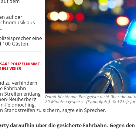
n auf dem
en auf der
Technomusik aus
.
olizeisprecher eine
d 100 Gästen.
SAR? POLIZEI NIMMT
INS VISIER
nd zu verhindern,
ie Fahrbahn
n Streifen entlang
Damit flüchtende Partygäste nicht über die Aut
hen-Neuherberg
20 Minuten gesperrt. (Symbolfoto) ©
123rf/ Ja
n-Feldmoching,
Standstreifen zu sichern, sagte ein Sprecher.
Party daraufhin über die gesicherte Fahrbahn. Gegen den 