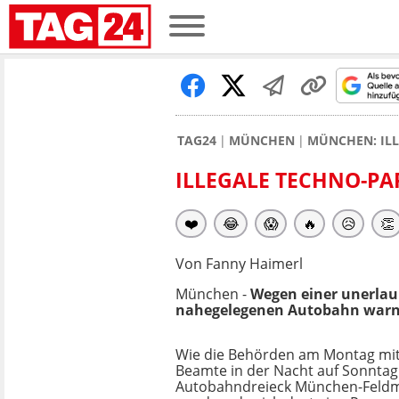
TAG24
MÜNCHEN
MÜNCHEN: ILL
ILLEGALE TECHNO-PA
❤️
😂
😱
🔥
😥
👏
Von Fanny Haimerl
München -
Wegen einer unerlau
nahegelegenen Autobahn war
Wie die Behörden am Montag mitt
Beamte in der Nacht auf Sonnta
Autobahndreieck München-Feldm