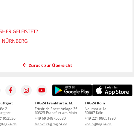
HER GELEISTET?
IN NÜRNBERG
Zurück zur Übersicht
uttgart
TAG24 Frankfurt a. M.
TAG24 Köln
aße 2
Friedrich-Ebert-Anlage 36
Neumarkt 1a
ttgart
60325 Frankfurt am Main
50667 Köln
21952530
+49 69 348750580
+49 221 98651990
t@tag24.de
frankfurt@tag24.de
koeln@tag24.de