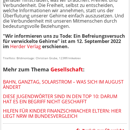
genauer hinschauen, was wir brauchen: Freiheit und
Verbundenheit. Die Freiheit, selbst zu entscheiden,
welche Informationen wir annehmen, statt uns der
Überflutung unserer Gehirne einfach auszusetzen. Und
die Verbundenheit mit unseren Mitmenschen durch
bedeutungsvolle Beziehungen.
"Wir informieren uns zu Tode: Ein Befreiungsversuch
für verwickelte Gehirne" ist am 12. September 2022
im
Herder Verlag
erschienen.
Titelfoto: Bildmontage: Christian Grube, 123RF/mikekiev
Mehr zum Thema
Gesellschaft
:
BAHN, GANZTAG, SOLARSTROM – WAS SICH IM AUGUST
ÄNDERT
DIESE JUGENDWÖRTER SIND IN DEN TOP 10: DARUM
HAT ES EIN BEGRIFF NICHT GESCHAFFT
HILFEN FÜR KINDER FINANZSCHWACHER ELTERN: HIER
LIEGT NRW IM BUNDESVERGLEICH