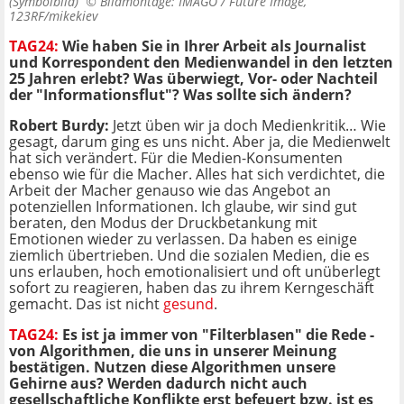
(Symbolbild) ©
Bildmontage: IMAGO / Future Image,
123RF/mikekiev
TAG24:
Wie haben Sie in Ihrer Arbeit als Journalist
und Korrespondent den Medienwandel in den letzten
25 Jahren erlebt? Was überwiegt, Vor- oder Nachteil
der "Informationsflut"? Was sollte sich ändern?
Robert Burdy:
Jetzt üben wir ja doch Medienkritik… Wie
gesagt, darum ging es uns nicht. Aber ja, die Medienwelt
hat sich verändert. Für die Medien-Konsumenten
ebenso wie für die Macher. Alles hat sich verdichtet, die
Arbeit der Macher genauso wie das Angebot an
potenziellen Informationen. Ich glaube, wir sind gut
beraten, den Modus der Druckbetankung mit
Emotionen wieder zu verlassen. Da haben es einige
ziemlich übertrieben. Und die sozialen Medien, die es
uns erlauben, hoch emotionalisiert und oft unüberlegt
sofort zu reagieren, haben das zu ihrem Kerngeschäft
gemacht. Das ist nicht
gesund
.
TAG24:
Es ist ja immer von "Filterblasen" die Rede -
von Algorithmen, die uns in unserer Meinung
bestätigen. Nutzen diese Algorithmen unsere
Gehirne aus? Werden dadurch nicht auch
gesellschaftliche Konflikte erst befeuert bzw. ist es