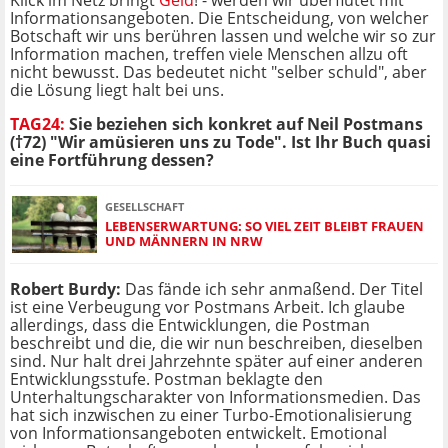
Klick im Netz bringt
Geld
! - werden wir überflutet mit
Informationsangeboten. Die Entscheidung, von welcher
Botschaft wir uns berühren lassen und welche wir so zur
Information machen, treffen viele Menschen allzu oft
nicht bewusst. Das bedeutet nicht "selber schuld", aber
die Lösung liegt halt bei uns.
TAG24:
Sie beziehen sich konkret auf Neil Postmans
(†72) "Wir amüsieren uns zu Tode". Ist Ihr Buch quasi
eine Fortführung dessen?
GESELLSCHAFT
LEBENSERWARTUNG: SO VIEL ZEIT BLEIBT FRAUEN
UND MÄNNERN IN NRW
Robert Burdy:
Das fände ich sehr anmaßend. Der Titel
ist eine Verbeugung vor Postmans Arbeit. Ich glaube
allerdings, dass die Entwicklungen, die Postman
beschreibt und die, die wir nun beschreiben, dieselben
sind. Nur halt drei Jahrzehnte später auf einer anderen
Entwicklungsstufe. Postman beklagte den
Unterhaltungscharakter von Informationsmedien. Das
hat sich inzwischen zu einer Turbo-Emotionalisierung
von Informationsangeboten entwickelt. Emotional