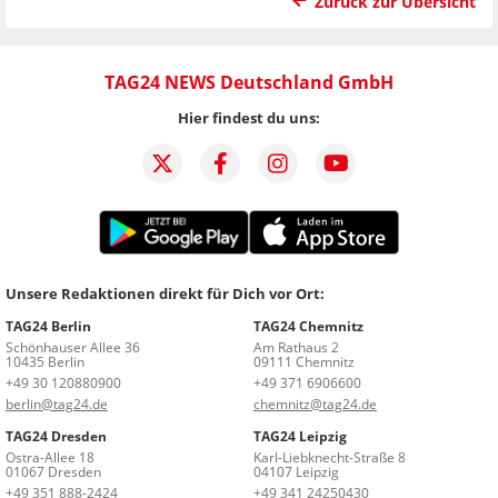
Zurück zur Übersicht
TAG24 NEWS Deutschland GmbH
Hier findest du uns:
Unsere Redaktionen direkt für Dich vor Ort:
TAG24 Berlin
TAG24 Chemnitz
Schönhauser Allee 36
Am Rathaus 2
10435 Berlin
09111 Chemnitz
+49 30 120880900
+49 371 6906600
berlin@tag24.de
chemnitz@tag24.de
TAG24 Dresden
TAG24 Leipzig
Ostra-Allee 18
Karl-Liebknecht-Straße 8
01067 Dresden
04107 Leipzig
+49 351 888-2424
+49 341 24250430