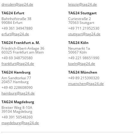
dresden@tag24.de
leipzig@tag24.de
TAG24 Erfurt
TAG24 Stuttgart
Bahnhofstraße 38
Curiestraße 2
99084 Erfurt
70563 Stuttgart
+49 361 34947880
+49 711 21952530
erfurt@tag24.de
stuttgart@tag24.de
TAG24 Frankfurt a. M.
TAG24 Köln
Friedrich-Ebert-Anlage 36
Neumarkt 1a
60325 Frankfurt am Main
50667 Köln
+49 69 348750580
+49 221 98651990
frankfurt@tag24.de
koeln@tag24.de
TAG24 Hamburg
TAG24 München
Am Sandtorkai 77
+49 89 215390320
20457 Hamburg
muenchen@tag24.de
+49 40 228608090
hamburg@tag24.de
TAG24 Magdeburg
Breiter Weg 8-10A
39104 Magdeburg
+49 391 50548260
magdeburg@tag24.de