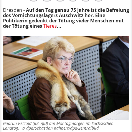
Dresden -
Auf den Tag genau 75 Jahre ist die Befreiung
des Vernichtungslagers Auschwitz her. Eine
Politikerin gedenkt der Tötung vieler Menschen mit
der Tötung eines
Tieres
...
Gudrun Petzold (68, AfD) am Montagmorgen im Sächsischen
Landtag. ©
dpa/Sebastian Kahnert/dpa-Zentralbild