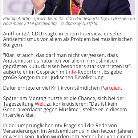
Philipp Amthor sprach beim 32. CDU-Bundesparteitag in Dresden im
November 2019 (Archivbild). ©
dpa/Kay Nietfeld
Amthor (27, CDU) sagte in einem Interview, er sehe
Antisemitismus vor allem als Problem bei muslimischen
Bürgern.
"Klar ist auch, das darf man nicht vergessen, dass
Antisemitismus natürlich vor allem in muslimisch
geprägten Kulturkreisen besonders stark vertreten ist",
äußerte er im Gespräch mit
ntv
-Reportern. Es gebe
große Sorgen in der jüdischen Bevölkerung.
Dafür erntete er viel Kritik von sämtlichen
Parteien
.
Später am Montag nutzte er die Chance, sich bei der
Tageszeitung
Welt
zu konkretisieren: "Das ist kein
Generalverdacht gegen Muslime", stellte er in diesem
Interview klar.
In der ursprünglichen ntv-Frage soll die Rede von
Veränderungen im Antisemitismus in den letzten Jahren
gewesen sein. Juden würden ihm gegenüber von einem