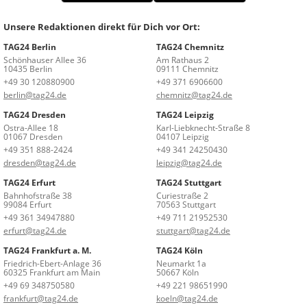
Unsere Redaktionen direkt für Dich vor Ort:
TAG24 Berlin
TAG24 Chemnitz
Schönhauser Allee 36
Am Rathaus 2
10435 Berlin
09111 Chemnitz
+49 30 120880900
+49 371 6906600
berlin@tag24.de
chemnitz@tag24.de
TAG24 Dresden
TAG24 Leipzig
Ostra-Allee 18
Karl-Liebknecht-Straße 8
01067 Dresden
04107 Leipzig
+49 351 888-2424
+49 341 24250430
dresden@tag24.de
leipzig@tag24.de
TAG24 Erfurt
TAG24 Stuttgart
Bahnhofstraße 38
Curiestraße 2
99084 Erfurt
70563 Stuttgart
+49 361 34947880
+49 711 21952530
erfurt@tag24.de
stuttgart@tag24.de
TAG24 Frankfurt a. M.
TAG24 Köln
Friedrich-Ebert-Anlage 36
Neumarkt 1a
60325 Frankfurt am Main
50667 Köln
+49 69 348750580
+49 221 98651990
frankfurt@tag24.de
koeln@tag24.de