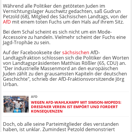
Während alle Politiker den getöteten Juden im
Vernichtungslager Auschwitz gedachten, saß Gudrun
Petzold (68), Mitglied des Sächsischen Landtags, von der
AfD
mit einem toten Fuchs um den Hals auf ihrem Sitz.
Bei dem Schal scheint es sich nicht um ein Mode-
Accessoire zu handeln. Vielmehr scheint der Fuchs eine
Jagd-Trophäe zu sein.
Auf der Facebookseite der
sächsischen
AfD-
Landtagsfraktion schlossen sich die Politiker den Worten
von Landtagspräsidenten Matthias Rößler (65, CDU) an.
"Der industrielle Massenmord an den europäischen
Juden zählt zu den grausamsten Kapiteln der deutschen
Geschichte", schrieb der AfD-Fraktionsvorsitzende Jörg
Urban.
AFD
WEGEN AFD-WAHLKAMPF MIT SIMSON-MOPEDS:
DRESDNER VEREIN IST EMPÖRT UND FORDERT
KONSEQUENZEN
Doch, ob alle seine Parteimitglieder dies verstanden
haben, ist unklar. Zumindest Petzold demonstriert