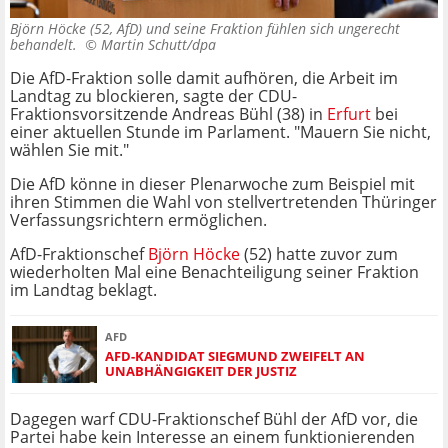
Björn Höcke (52, AfD) und seine Fraktion fühlen sich ungerecht
behandelt. ©
Martin Schutt/dpa
Die AfD-Fraktion solle damit aufhören, die Arbeit im
Landtag zu blockieren, sagte der CDU-
Fraktionsvorsitzende Andreas Bühl (38) in
Erfurt
bei
einer aktuellen Stunde im Parlament. "Mauern Sie nicht,
wählen Sie mit."
Die AfD könne in dieser Plenarwoche zum Beispiel mit
ihren Stimmen die Wahl von stellvertretenden Thüringer
Verfassungsrichtern ermöglichen.
AfD-Fraktionschef
Björn Höcke
(52) hatte zuvor zum
wiederholten Mal eine Benachteiligung seiner Fraktion
im Landtag beklagt.
AFD
AFD-KANDIDAT SIEGMUND ZWEIFELT AN
UNABHÄNGIGKEIT DER JUSTIZ
Dagegen warf CDU-Fraktionschef Bühl der AfD vor, die
Partei habe kein Interesse an einem funktionierenden