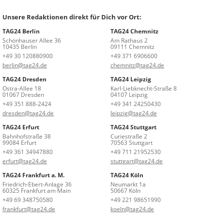
Unsere Redaktionen direkt für Dich vor Ort:
TAG24 Berlin
TAG24 Chemnitz
Schönhauser Allee 36
Am Rathaus 2
10435 Berlin
09111 Chemnitz
+49 30 120880900
+49 371 6906600
berlin@tag24.de
chemnitz@tag24.de
TAG24 Dresden
TAG24 Leipzig
Ostra-Allee 18
Karl-Liebknecht-Straße 8
01067 Dresden
04107 Leipzig
+49 351 888-2424
+49 341 24250430
dresden@tag24.de
leipzig@tag24.de
TAG24 Erfurt
TAG24 Stuttgart
Bahnhofstraße 38
Curiestraße 2
99084 Erfurt
70563 Stuttgart
+49 361 34947880
+49 711 21952530
erfurt@tag24.de
stuttgart@tag24.de
TAG24 Frankfurt a. M.
TAG24 Köln
Friedrich-Ebert-Anlage 36
Neumarkt 1a
60325 Frankfurt am Main
50667 Köln
+49 69 348750580
+49 221 98651990
frankfurt@tag24.de
koeln@tag24.de