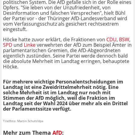
politischen System. Die AfD gefalle sich in der Rolle eines
Opfers. "Sie leben von der Unzufriedenheit, von
Desinformation und falschen Versprechen", hielt Bühl
der Partei vor - der Thüringer AfD-Landesverband wird
vom Verfassungsschutz als gesichert rechtsextrem
eingestuft.
Höcke hatte zuvor erklärt, die Fraktionen von
CDU
,
BSW
,
SPD
und
Linke
verwehrten der AfD zum Beispiel Ämter in
parlamentarischen Gremien, die AfD-Abgeordneten
eigentlich zustünden. Seine Partei werde dennoch bald
die absolute Mehrheit im Landtag erringen, behauptete
Höcke.
Für mehrere wichtige Personalentscheidungen im
Landtag ist eine Zweidrittelmehrheit nötig. Eine
solche Mehrheit ist im Landtag nur noch mit
Stimmen der AfD möglich, weil die Fraktion im
Landtag seit der Wahl 2024 über mehr als ein Drittel
der Parlamentssitze verfügt.
Titelfoto: Martin Schutt/dpa
Mehr zum Thema
AfD
: