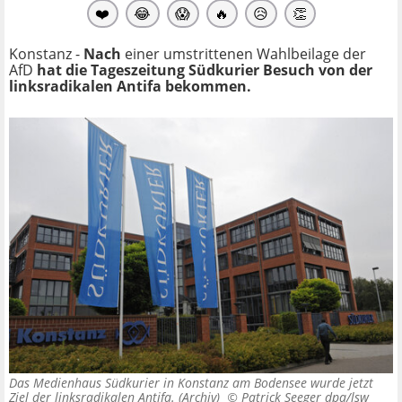
❤️
😂
😱
🔥
😥
👏
Konstanz -
Nach
einer umstrittenen Wahlbeilage der
AfD
hat die Tageszeitung Südkurier Besuch von der
linksradikalen Antifa bekommen.
Das Medienhaus Südkurier in Konstanz am Bodensee wurde jetzt
Ziel der linksradikalen Antifa. (Archiv) ©
Patrick Seeger dpa/lsw