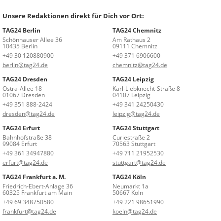
Unsere Redaktionen direkt für Dich vor Ort:
TAG24 Berlin
TAG24 Chemnitz
Schönhauser Allee 36
Am Rathaus 2
10435 Berlin
09111 Chemnitz
+49 30 120880900
+49 371 6906600
berlin@tag24.de
chemnitz@tag24.de
TAG24 Dresden
TAG24 Leipzig
Ostra-Allee 18
Karl-Liebknecht-Straße 8
01067 Dresden
04107 Leipzig
+49 351 888-2424
+49 341 24250430
dresden@tag24.de
leipzig@tag24.de
TAG24 Erfurt
TAG24 Stuttgart
Bahnhofstraße 38
Curiestraße 2
99084 Erfurt
70563 Stuttgart
+49 361 34947880
+49 711 21952530
erfurt@tag24.de
stuttgart@tag24.de
TAG24 Frankfurt a. M.
TAG24 Köln
Friedrich-Ebert-Anlage 36
Neumarkt 1a
60325 Frankfurt am Main
50667 Köln
+49 69 348750580
+49 221 98651990
frankfurt@tag24.de
koeln@tag24.de