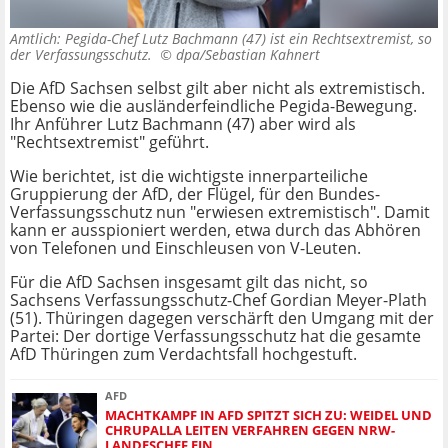
Amtlich: Pegida-Chef Lutz Bachmann (47) ist ein Rechtsextremist, so
der Verfassungsschutz. ©
dpa/Sebastian Kahnert
Die AfD Sachsen selbst gilt aber nicht als extremistisch.
Ebenso wie die ausländerfeindliche Pegida-Bewegung.
Ihr Anführer Lutz Bachmann (47) aber wird als
"Rechtsextremist" geführt.
Wie berichtet, ist die wichtigste innerparteiliche
Gruppierung der AfD, der Flügel, für den Bundes-
Verfassungsschutz nun "erwiesen extremistisch". Damit
kann er ausspioniert werden, etwa durch das Abhören
von Telefonen und Einschleusen von V-Leuten.
Für die AfD Sachsen insgesamt gilt das nicht, so
Sachsens Verfassungsschutz-Chef Gordian Meyer-Plath
(51). Thüringen dagegen verschärft den Umgang mit der
Partei: Der dortige Verfassungsschutz hat die gesamte
AfD Thüringen zum Verdachtsfall hochgestuft.
AFD
MACHTKAMPF IN AFD SPITZT SICH ZU: WEIDEL UND
CHRUPALLA LEITEN VERFAHREN GEGEN NRW-
LANDESCHEF EIN