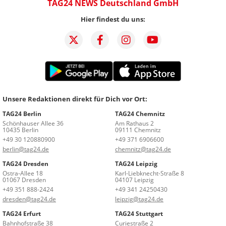
TAG24 NEWS Deutschland GmbH
Hier findest du uns:
Unsere Redaktionen direkt für Dich vor Ort:
TAG24 Berlin
TAG24 Chemnitz
Schönhauser Allee 36
Am Rathaus 2
10435 Berlin
09111 Chemnitz
+49 30 120880900
+49 371 6906600
berlin@tag24.de
chemnitz@tag24.de
TAG24 Dresden
TAG24 Leipzig
Ostra-Allee 18
Karl-Liebknecht-Straße 8
01067 Dresden
04107 Leipzig
+49 351 888-2424
+49 341 24250430
dresden@tag24.de
leipzig@tag24.de
TAG24 Erfurt
TAG24 Stuttgart
Bahnhofstraße 38
Curiestraße 2