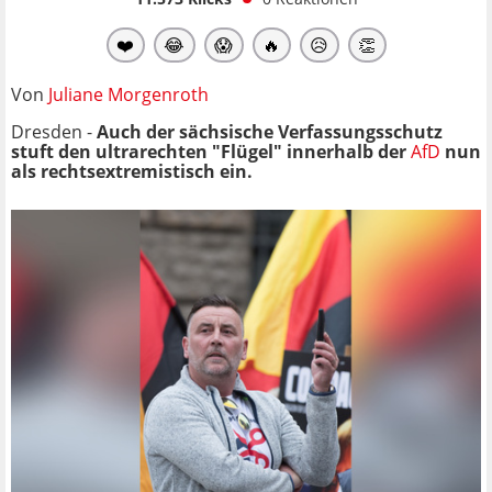
❤️
😂
😱
🔥
😥
👏
Von
Juliane Morgenroth
Dresden -
Auch der sächsische Verfassungsschutz
stuft den ultrarechten "Flügel" innerhalb der
AfD
nun
als rechtsextremistisch ein.