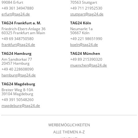
99084 Erfurt
70563 Stuttgart
+49 361 34947880
+49 711 21952530
erfurt@tag24.de
stuttgart@tag24.de
TAG24 Frankfurt a. M.
TAG24 Köln
Friedrich-Ebert-Anlage 36
Neumarkt 1a
60325 Frankfurt am Main
50667 Köln
+49 69 348750580
+49 221 98651990
frankfurt@tag24.de
koeln@tag24.de
TAG24 Hamburg
TAG24 München
Am Sandtorkai 77
+49 89 215390320
20457 Hamburg
muenchen@tag24.de
+49 40 228608090
hamburg@tag24.de
TAG24 Magdeburg
Breiter Weg 8-10A
39104 Magdeburg
+49 391 50548260
magdeburg@tag24.de
WERBEMÖGLICHKEITEN
ALLE THEMEN A-Z