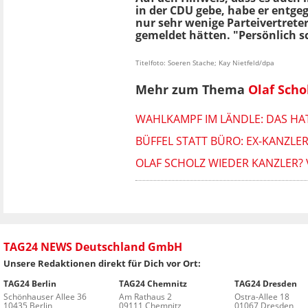
in der CDU gebe, habe er entgeg
nur sehr wenige Parteivertreter
gemeldet hätten. "Persönlich sc
Titelfoto: Soeren Stache; Kay Nietfeld/dpa
Mehr zum Thema
Olaf Scho
WAHLKAMPF IM LÄNDLE: DAS HA
BÜFFEL STATT BÜRO: EX-KANZL
OLAF SCHOLZ WIEDER KANZLER?
TAG24 NEWS Deutschland GmbH
Unsere Redaktionen direkt für Dich vor Ort:
TAG24 Berlin
TAG24 Chemnitz
TAG24 Dresden
Schönhauser Allee 36
Am Rathaus 2
Ostra-Allee 18
10435 Berlin
09111 Chemnitz
01067 Dresden