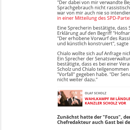
"Der dabei von mir verwandte Begr
Sprachgebrauch nicht rassistisc
war von mir auch nie so intendie
in einer Mitteilung des SPD-Partei
Eine Sprecherin bestätigte, dass 
Erklärung auf den Begriff "Hofna
"Der erhobene Vorwurf des Rassi
und künstlich konstruiert", sagte 
Chialo wollte sich auf Anfrage ni
Ein Sprecher der Senatsverwaltun
bestätigte, dass es bei einer Ver
Scholz und Chialo teilgenommen 
"Vorfall" gegeben habe. "Der Sen
nicht weiter dazu."
OLAF SCHOLZ
WAHLKAMPF IM LÄNDLE:
KANZLER SCHOLZ VOR
Zunächst hatte der "Focus", de
Chefredakteur auch Gast bei de