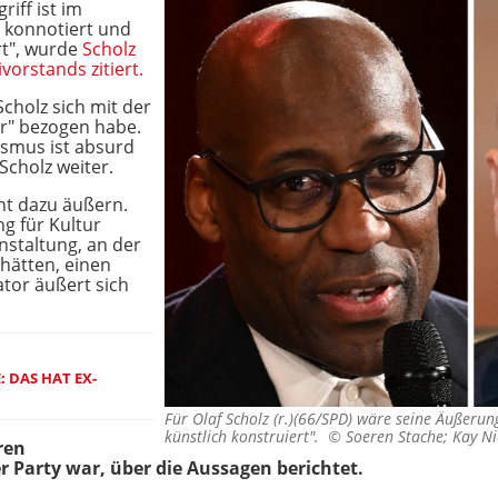
iff ist im
h konnotiert und
rt", wurde
Scholz
vorstands zitiert.
Scholz sich mit der
rr" bezogen habe.
smus ist absurd
Scholz weiter.
cht dazu äußern.
g für Kultur
anstaltung, an der
hätten, einen
ator äußert sich
 DAS HAT EX-
Für Olaf Scholz (r.)(66/SPD) wäre seine Äußeru
künstlich konstruiert". ©
Soeren Stache; Kay Ni
ren
r Party war, über die Aussagen berichtet.