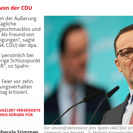
k von der CDU
en der Äußerung
sägliche
t geschmacklos und
 Als Freund von
digungen", sagte
44, CDU) der dpa.
 persönlich bei
urige Schlusspunkt
ft", so Spahn
r Feier vor zehn
ungsverhalten
g kritisiert.
ANZLER? VERSENDETE
BNIS SORGEN FÜR
Für Unionsfraktionsvize Jens Spahn (44/CDU) s
liberale Stimmen
Gegenteil von Respekt. ©
Michael Kappeler/dp