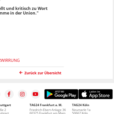
llt und kritisch zu Wort
timme in der Union."
ERWIRRUNG
Zurück zur Übersicht
uttgart
TAG24 Frankfurt a. M.
TAG24 Köln
aße 2
Friedrich-Ebert-Anlage 36
Neumarkt 1a
ttgart
60325 Frankfurt am Main
50667 Köln