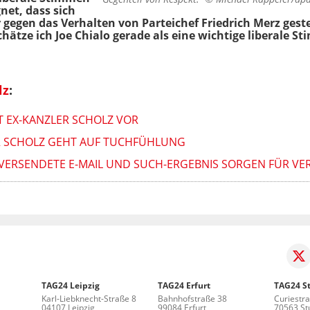
net, dass sich
 gegen das Verhalten von Parteichef Friedrich Merz geste
hätze ich Joe Chialo gerade als eine wichtige liberale S
lz
:
T EX-KANZLER SCHOLZ VOR
ER SCHOLZ GEHT AUF TUCHFÜHLUNG
 VERSENDETE E-MAIL UND SUCH-ERGEBNIS SORGEN FÜR V
TAG24 Leipzig
TAG24 Erfurt
TAG24 St
Karl-Liebknecht-Straße 8
Bahnhofstraße 38
Curiestr
04107 Leipzig
99084 Erfurt
70563 Stu