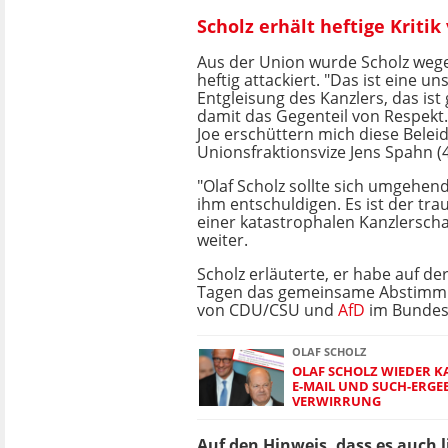
Scholz erhält heftige Kriti
Aus der Union wurde Scholz weg
heftig attackiert. "Das ist eine un
Entgleisung des Kanzlers, das is
damit das Gegenteil von Respekt.
Joe erschüttern mich diese Belei
Unionsfraktionsvize Jens Spahn (
"Olaf Scholz sollte sich umgehend
ihm entschuldigen. Es ist der tra
einer katastrophalen Kanzlerscha
weiter.
Scholz erläuterte, er habe auf de
Tagen das gemeinsame Abstimm
von CDU/CSU und
AfD
im Bundesta
OLAF SCHOLZ
OLAF SCHOLZ WIEDER K
E-MAIL UND SUCH-ERGE
VERWIRRUNG
Auf den Hinweis, dass es auch 