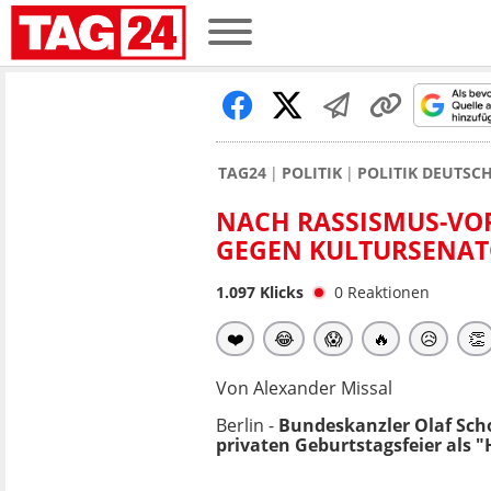
TAG24
POLITIK
POLITIK DEUTSC
NACH RASSISMUS-VOR
GEGEN KULTURSENAT
1.097
Klicks
0
Reaktionen
❤️
😂
😱
🔥
😥
👏
Von Alexander Missal
Berlin -
Bundeskanzler Olaf Scho
privaten Geburtstagsfeier als 