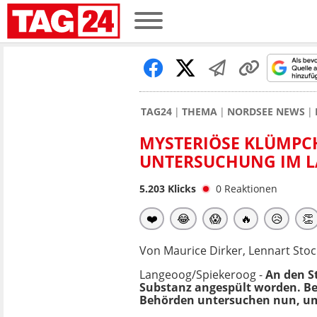
TAG24
THEMA
NORDSEE NEWS
MYSTERIÖSE KLÜMPC
UNTERSUCHUNG IM L
5.203
Klicks
0
Reaktionen
❤️
😂
😱
🔥
😥
👏
Von Maurice Dirker, Lennart Stoc
Langeoog/Spiekeroog -
An den S
Substanz angespült worden. Bet
Behörden untersuchen nun, um w