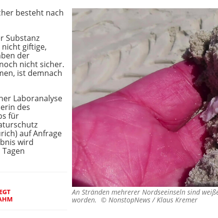
cher besteht nach
er Substanz
nicht giftige,
aben der
noch nicht sicher.
en, ist demnach
iner Laboranalyse
erin des
s für
aturschutz
rich) auf Anfrage
bnis wird
n Tagen
EGT
An Stränden mehrerer Nordseeinseln sind weiß
AHM
worden. ©
NonstopNews / Klaus Kremer