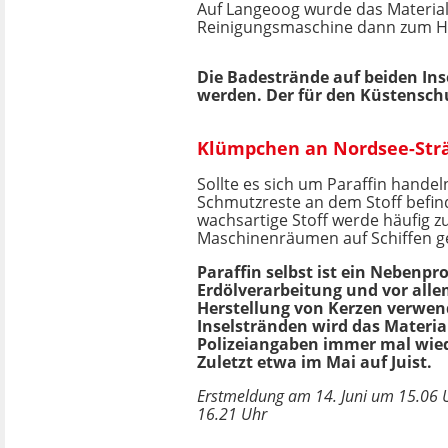
Auf Langeoog wurde das Material b
Reinigungsmaschine dann zum Ha
Die Badestrände auf beiden Inse
werden. Der für den Küstensc
Klümpchen an Nordsee-Strä
Sollte es sich um Paraffin handel
Schmutzreste an dem Stoff befin
wachsartige Stoff werde häufig z
Maschinenräumen auf Schiffen g
Paraffin selbst ist ein Nebenpr
Erdölverarbeitung und vor alle
Herstellung von Kerzen verwen
Inselstränden wird das Materia
Polizeiangaben immer mal wied
Zuletzt etwa im Mai auf Juist.
Erstmeldung am 14. Juni um 15.06 U
16.21 Uhr