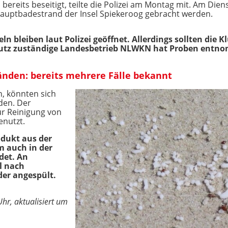
ereits beseitigt, teilte die Polizei am Montag mit. Am Diens
uptbadestrand der Insel Spiekeroog gebracht werden.
ln bleiben laut Polizei geöffnet. Allerdings sollten die
hutz zuständige Landesbetrieb NLWKN hat Proben entn
nden: bereits mehrere Fälle bekannt
n, könnten sich
den. Der
ur Reinigung von
enutzt.
odukt aus der
m auch in der
det. An
l nach
er angespült.
hr, aktualisiert um