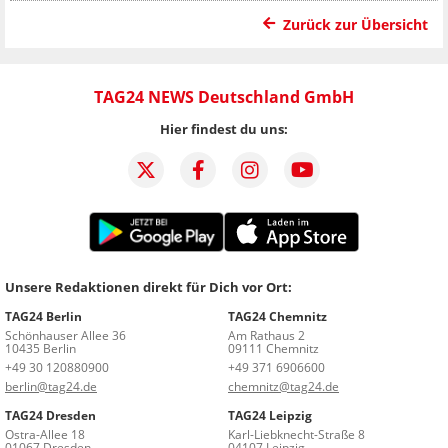
Zurück zur Übersicht
TAG24 NEWS Deutschland GmbH
Hier findest du uns:
Unsere Redaktionen direkt für Dich vor Ort:
TAG24 Berlin
TAG24 Chemnitz
Schönhauser Allee 36
Am Rathaus 2
10435 Berlin
09111 Chemnitz
+49 30 120880900
+49 371 6906600
berlin@tag24.de
chemnitz@tag24.de
TAG24 Dresden
TAG24 Leipzig
Ostra-Allee 18
Karl-Liebknecht-Straße 8
01067 Dresden
04107 Leipzig