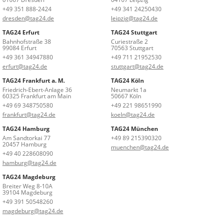
+49 351 888-2424
+49 341 24250430
dresden@tag24.de
leipzig@tag24.de
TAG24 Erfurt
TAG24 Stuttgart
Bahnhofstraße 38
Curiestraße 2
99084 Erfurt
70563 Stuttgart
+49 361 34947880
+49 711 21952530
erfurt@tag24.de
stuttgart@tag24.de
TAG24 Frankfurt a. M.
TAG24 Köln
Friedrich-Ebert-Anlage 36
Neumarkt 1a
60325 Frankfurt am Main
50667 Köln
+49 69 348750580
+49 221 98651990
frankfurt@tag24.de
koeln@tag24.de
TAG24 Hamburg
TAG24 München
Am Sandtorkai 77
+49 89 215390320
20457 Hamburg
muenchen@tag24.de
+49 40 228608090
hamburg@tag24.de
TAG24 Magdeburg
Breiter Weg 8-10A
39104 Magdeburg
+49 391 50548260
magdeburg@tag24.de