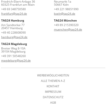
Friedrich-Ebert-Anlage 36
Neumarkt 1a
60325 Frankfurt am Main
50667 Köln
+49 69 348750580
+49 221 98651990
frankfurt@tag24.de
koeln@tag24.de
TAG24 Hamburg
TAG24 München
Am Sandtorkai 77
+49 89 215390320
20457 Hamburg
muenchen@tag24.de
+49 40 228608090
hamburg@tag24.de
TAG24 Magdeburg
Breiter Weg 8-10A
39104 Magdeburg
+49 391 50548260
magdeburg@tag24.de
WERBEMÖGLICHKEITEN
ALLE THEMEN A-Z
KONTAKT
IMPRESSUM
DATENSCHUTZ
AGB