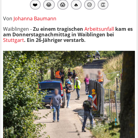
❤️
😂
😱
🔥
😥
👏
Von
Johanna Baumann
Waiblingen -
Zu einem tragischen
Arbeitsunfall
kam es
am Donnerstagnachmittag in Waiblingen bei
Stuttgart
. Ein 26-Jähriger verstarb.