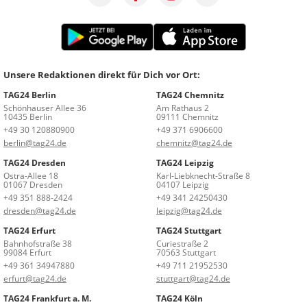
Unsere Redaktionen direkt für Dich vor Ort:
TAG24 Berlin
TAG24 Chemnitz
Schönhauser Allee 36
Am Rathaus 2
10435 Berlin
09111 Chemnitz
+49 30 120880900
+49 371 6906600
berlin@tag24.de
chemnitz@tag24.de
TAG24 Dresden
TAG24 Leipzig
Ostra-Allee 18
Karl-Liebknecht-Straße 8
01067 Dresden
04107 Leipzig
+49 351 888-2424
+49 341 24250430
dresden@tag24.de
leipzig@tag24.de
TAG24 Erfurt
TAG24 Stuttgart
Bahnhofstraße 38
Curiestraße 2
99084 Erfurt
70563 Stuttgart
+49 361 34947880
+49 711 21952530
erfurt@tag24.de
stuttgart@tag24.de
TAG24 Frankfurt a. M.
TAG24 Köln