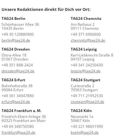
Unsere Redaktionen direkt für Dich vor Ort:
TAG24 Berlin
TAG24 Chemnitz
Schönhauser Allee 36
Am Rathaus 2
10435 Berlin
09111 Chemnitz
+49 30 120880900
+49 371 6906600
berlin@tag24.de
chemnitz@tag24.de
TAG24 Dresden
TAG24 Leipzig
Ostra-Allee 18
Karl-Liebknecht-Straße 8
01067 Dresden
04107 Leipzig
+49 351 888-2424
+49 341 24250430
dresden@tag24.de
leipzig@tag24.de
TAG24 Erfurt
TAG24 Stuttgart
Bahnhofstraße 38
Curiestraße 2
99084 Erfurt
70563 Stuttgart
+49 361 34947880
+49 711 21952530
erfurt@tag24.de
stuttgart@tag24.de
TAG24 Frankfurt a. M.
TAG24 Köln
Friedrich-Ebert-Anlage 36
Neumarkt 1a
60325 Frankfurt am Main
50667 Köln
+49 69 348750580
+49 221 98651990
frankfurt@tag24.de
koeln@tag24.de