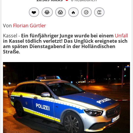
❤️
😂
😱
🔥
😥
👏
Von
Florian Gürtler
Kassel -
Ein fünfjähriger Junge wurde bei einem
Unfall
in Kassel tödlich verletzt! Das Unglück ereignete sich
am späten Dienstagabend in der Holländischen
Straße.