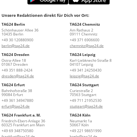
Unsere Redaktionen direkt für Dich vor Ort:
TAG24 Berlin
TAG24 Chemnitz
Schönhauser Allee 36
Am Rathaus 2
10435 Berlin
09111 Chemnitz
+49 30 120880900
+49 371 6906600
berlin@tag24.de
chemnitz@tag24.de
TAG24 Dresden
TAG24 Leipzig
Ostra-Allee 18
Karl-Liebknecht-Straße 8
01067 Dresden
04107 Leipzig
+49 351 888-2424
+49 341 24250430
dresden@tag24.de
leipzig@tag24.de
TAG24 Erfurt
TAG24 Stuttgart
Bahnhofstraße 38
Curiestraße 2
99084 Erfurt
70563 Stuttgart
+49 361 34947880
+49 711 21952530
erfurt@tag24.de
stuttgart@tag24.de
TAG24 Frankfurt a. M.
TAG24 Köln
Friedrich-Ebert-Anlage 36
Neumarkt 1a
60325 Frankfurt am Main
50667 Köln
+49 69 348750580
+49 221 98651990
frankfurt@tag24.de
koeln@tag24.de