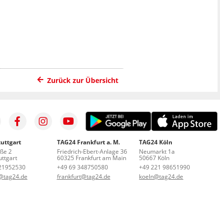
Zurück zur Übersicht
uttgart
TAG24 Frankfurt a. M.
TAG24 Köln
aße 2
Friedrich-Ebert-Anlage 36
Neumarkt 1a
ttgart
60325 Frankfurt am Main
50667 Köln
21952530
+49 69 348750580
+49 221 98651990
t@tag24.de
frankfurt@tag24.de
koeln@tag24.de