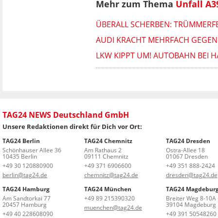
Mehr zum Thema
Unfall A3
ÜBERALL SCHERBEN: TRÜMMERF
AUDI KRACHT MEHRFACH GEGEN 
LKW KIPPT UM! AUTOBAHN BEI 
TAG24 NEWS Deutschland GmbH
Unsere Redaktionen direkt für Dich vor Ort:
TAG24 Berlin
TAG24 Chemnitz
TAG24 Dresden
Schönhauser Allee 36
Am Rathaus 2
Ostra-Allee 18
10435 Berlin
09111 Chemnitz
01067 Dresden
+49 30 120880900
+49 371 6906600
+49 351 888-2424
berlin@tag24.de
chemnitz@tag24.de
dresden@tag24.de
TAG24 Hamburg
TAG24 München
TAG24 Magdebur
Am Sandtorkai 77
+49 89 215390320
Breiter Weg 8-10A
20457 Hamburg
39104 Magdeburg
muenchen@tag24.de
+49 40 228608090
+49 391 50548260