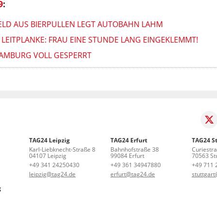
9
:
ELD AUS BIERPULLEN LEGT AUTOBAHN LAHM
LEITPLANKE: FRAU EINE STUNDE LANG EINGEKLEMMT!
HAMBURG VOLL GESPERRT
TAG24 Leipzig
TAG24 Erfurt
TAG24 St
Karl-Liebknecht-Straße 8
Bahnhofstraße 38
Curiestr
04107 Leipzig
99084 Erfurt
70563 Stu
+49 341 24250430
+49 361 34947880
+49 711 
leipzig@tag24.de
erfurt@tag24.de
stuttgar
g