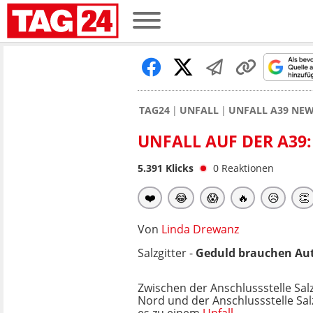
TAG24
UNFALL
UNFALL A39 NE
UNFALL AUF DER A39
5.391
Klicks
0
Reaktionen
❤️
😂
😱
🔥
😥
👏
Von
Linda Drewanz
Salzgitter -
Geduld brauchen Aut
Zwischen der Anschlussstelle Sal
Nord und der Anschlussstelle Sal