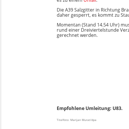
es zu einem
Unfall
.
Die A39 Salzgitter in Richtung Br
daher gesperrt, es kommt zu Sta
Momentan (Stand 14.54 Uhr) mus
rund einer Dreiviertelstunde Ve
gerechnet werden.
Empfohlene Umleitung: U83.
Titelfoto: Marijan Murat/dpa