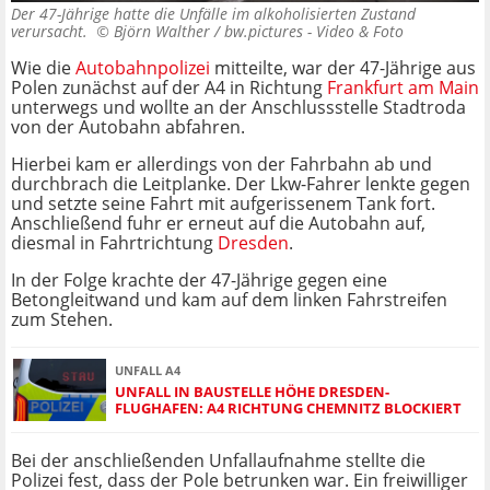
Der 47-Jährige hatte die Unfälle im alkoholisierten Zustand
verursacht. ©
Björn Walther / bw.pictures - Video & Foto
Wie die
Autobahnpolizei
mitteilte, war der 47-Jährige aus
Polen zunächst auf der A4 in Richtung
Frankfurt am Main
unterwegs und wollte an der Anschlussstelle Stadtroda
von der Autobahn abfahren.
Hierbei kam er allerdings von der Fahrbahn ab und
durchbrach die Leitplanke. Der Lkw-Fahrer lenkte gegen
und setzte seine Fahrt mit aufgerissenem Tank fort.
Anschließend fuhr er erneut auf die Autobahn auf,
diesmal in Fahrtrichtung
Dresden
.
In der Folge krachte der 47-Jährige gegen eine
Betongleitwand und kam auf dem linken Fahrstreifen
zum Stehen.
UNFALL A4
UNFALL IN BAUSTELLE HÖHE DRESDEN-
FLUGHAFEN: A4 RICHTUNG CHEMNITZ BLOCKIERT
Bei der anschließenden Unfallaufnahme stellte die
Polizei fest, dass der Pole betrunken war. Ein freiwilliger