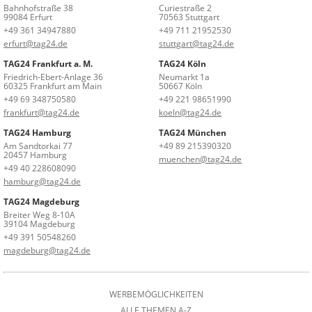
Bahnhofstraße 38
Curiestraße 2
99084 Erfurt
70563 Stuttgart
+49 361 34947880
+49 711 21952530
erfurt@tag24.de
stuttgart@tag24.de
TAG24 Frankfurt a. M.
TAG24 Köln
Friedrich-Ebert-Anlage 36
Neumarkt 1a
60325 Frankfurt am Main
50667 Köln
+49 69 348750580
+49 221 98651990
frankfurt@tag24.de
koeln@tag24.de
TAG24 Hamburg
TAG24 München
Am Sandtorkai 77
+49 89 215390320
20457 Hamburg
muenchen@tag24.de
+49 40 228608090
hamburg@tag24.de
TAG24 Magdeburg
Breiter Weg 8-10A
39104 Magdeburg
+49 391 50548260
magdeburg@tag24.de
WERBEMÖGLICHKEITEN
ALLE THEMEN A-Z