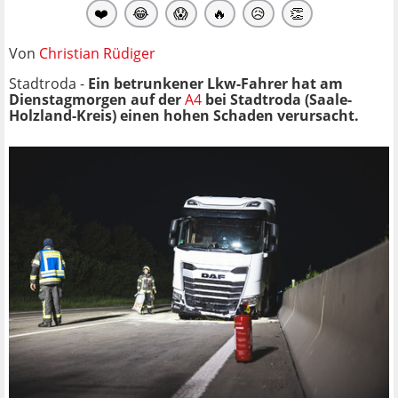
❤️
😂
😱
🔥
😥
👏
Von
Christian Rüdiger
Stadtroda -
Ein betrunkener Lkw-Fahrer hat am
Dienstagmorgen auf der
A4
bei Stadtroda (Saale-
Holzland-Kreis) einen hohen Schaden verursacht.