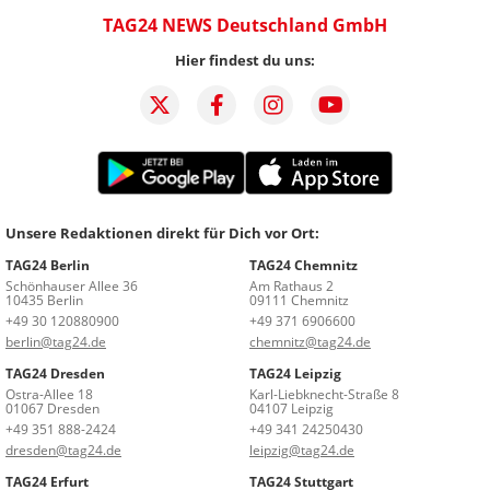
TAG24 NEWS Deutschland GmbH
Hier findest du uns:
Unsere Redaktionen direkt für Dich vor Ort:
TAG24 Berlin
TAG24 Chemnitz
Schönhauser Allee 36
Am Rathaus 2
10435 Berlin
09111 Chemnitz
+49 30 120880900
+49 371 6906600
berlin@tag24.de
chemnitz@tag24.de
TAG24 Dresden
TAG24 Leipzig
Ostra-Allee 18
Karl-Liebknecht-Straße 8
01067 Dresden
04107 Leipzig
+49 351 888-2424
+49 341 24250430
dresden@tag24.de
leipzig@tag24.de
TAG24 Erfurt
TAG24 Stuttgart