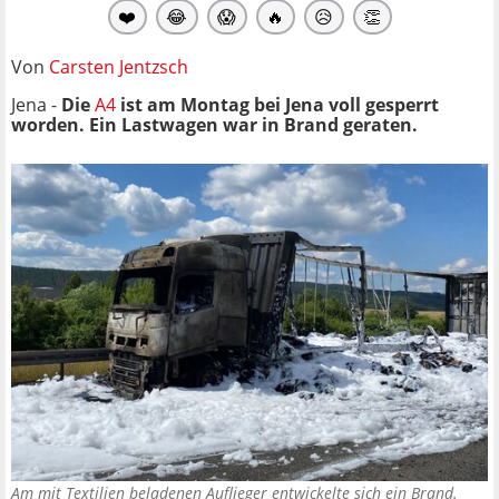
❤️
😂
😱
🔥
😥
👏
Von
Carsten Jentzsch
Jena -
Die
A4
ist am Montag bei Jena voll gesperrt
worden. Ein Lastwagen war in Brand geraten.
Am mit Textilien beladenen Auflieger entwickelte sich ein Brand.