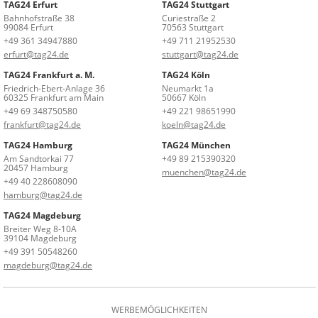
TAG24 Erfurt
TAG24 Stuttgart
Bahnhofstraße 38
Curiestraße 2
99084 Erfurt
70563 Stuttgart
+49 361 34947880
+49 711 21952530
erfurt@tag24.de
stuttgart@tag24.de
TAG24 Frankfurt a. M.
TAG24 Köln
Friedrich-Ebert-Anlage 36
Neumarkt 1a
60325 Frankfurt am Main
50667 Köln
+49 69 348750580
+49 221 98651990
frankfurt@tag24.de
koeln@tag24.de
TAG24 Hamburg
TAG24 München
Am Sandtorkai 77
+49 89 215390320
20457 Hamburg
muenchen@tag24.de
+49 40 228608090
hamburg@tag24.de
TAG24 Magdeburg
Breiter Weg 8-10A
39104 Magdeburg
+49 391 50548260
magdeburg@tag24.de
WERBEMÖGLICHKEITEN