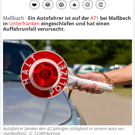
❤️
😂
😱
🔥
😥
👏
Maßbach -
Ein Autofahrer ist auf der
A71
bei Maßbach
in
Unterfranken
eingeschlafen und hat einen
Auffahrunfall verursacht.
Autofahrer fanden den 42-Jährigen schlafend in seinem Auto vor.
(Symbolfoto) ©
123RF/kzenon