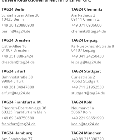
TAG24 Berlin
TAG24 Chemnitz
Schönhauser Allee 36
Am Rathaus 2
10435 Berlin
09111 Chemnitz
+49 30 120880900
+49 371 6906600
berlin@tag24.de
chemnitz@tag24.de
TAG24 Dresden
TAG24 Leipzig
Ostra-Allee 18
Karl-Liebknecht-Straße 8
01067 Dresden
04107 Leipzig
+49 351 888-2424
+49 341 24250430
dresden@tag24.de
leipzig@tag24.de
TAG24 Erfurt
TAG24 Stuttgart
Bahnhofstraße 38
Curiestraße 2
99084 Erfurt
70563 Stuttgart
+49 361 34947880
+49 711 21952530
erfurt@tag24.de
stuttgart@tag24.de
TAG24 Frankfurt a. M.
TAG24 Köln
Friedrich-Ebert-Anlage 36
Neumarkt 1a
60325 Frankfurt am Main
50667 Köln
+49 69 348750580
+49 221 98651990
frankfurt@tag24.de
koeln@tag24.de
TAG24 Hamburg
TAG24 München
Am Sandtorkai 77
+49 89 215390320