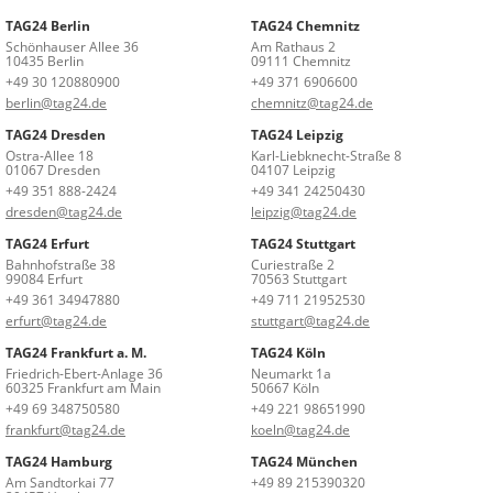
TAG24 Berlin
TAG24 Chemnitz
Schönhauser Allee 36
Am Rathaus 2
10435 Berlin
09111 Chemnitz
+49 30 120880900
+49 371 6906600
berlin@tag24.de
chemnitz@tag24.de
TAG24 Dresden
TAG24 Leipzig
Ostra-Allee 18
Karl-Liebknecht-Straße 8
01067 Dresden
04107 Leipzig
+49 351 888-2424
+49 341 24250430
dresden@tag24.de
leipzig@tag24.de
TAG24 Erfurt
TAG24 Stuttgart
Bahnhofstraße 38
Curiestraße 2
99084 Erfurt
70563 Stuttgart
+49 361 34947880
+49 711 21952530
erfurt@tag24.de
stuttgart@tag24.de
TAG24 Frankfurt a. M.
TAG24 Köln
Friedrich-Ebert-Anlage 36
Neumarkt 1a
60325 Frankfurt am Main
50667 Köln
+49 69 348750580
+49 221 98651990
frankfurt@tag24.de
koeln@tag24.de
TAG24 Hamburg
TAG24 München
Am Sandtorkai 77
+49 89 215390320