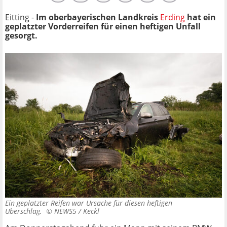
Eitting -
Im oberbayerischen Landkreis
Erding
hat ein
geplatzter Vorderreifen für einen heftigen Unfall
gesorgt.
Ein geplatzter Reifen war Ursache für diesen heftigen
Überschlag. ©
NEWS5 / Keckl