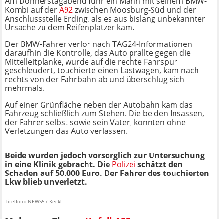
Am Donnerstagabend fuhr ein Mann mit seinem BMW-
Kombi auf der
A92
zwischen Moosburg-Süd und der
Anschlussstelle Erding, als es aus bislang unbekannter
Ursache zu dem Reifenplatzer kam.
Der BMW-Fahrer verlor nach TAG24-Informationen
daraufhin die Kontrolle, das Auto prallte gegen die
Mittelleitplanke, wurde auf die rechte Fahrspur
geschleudert, touchierte einen Lastwagen, kam nach
rechts von der Fahrbahn ab und überschlug sich
mehrmals.
Auf einer Grünfläche neben der Autobahn kam das
Fahrzeug schließlich zum Stehen. Die beiden Insassen,
der Fahrer selbst sowie sein Vater, konnten ohne
Verletzungen das Auto verlassen.
Beide wurden jedoch vorsorglich zur Untersuchung
in eine Klinik gebracht. Die
Polizei
schätzt den
Schaden auf 50.000 Euro. Der Fahrer des touchierten
Lkw blieb unverletzt.
Titelfoto: NEWS5 / Keckl