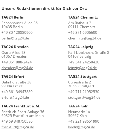
Unsere Redaktionen direkt für Dich vor Ort:
TAG24 Berlin
TAG24 Chemnitz
Schönhauser Allee 36
Am Rathaus 2
10435 Berlin
09111 Chemnitz
+49 30 120880900
+49 371 6906600
berlin@tag24.de
chemnitz@tag24.de
TAG24 Dresden
TAG24 Leipzig
Ostra-Allee 18
Karl-Liebknecht-Straße 8
01067 Dresden
04107 Leipzig
+49 351 888-2424
+49 341 24250430
dresden@tag24.de
leipzig@tag24.de
TAG24 Erfurt
TAG24 Stuttgart
Bahnhofstraße 38
Curiestraße 2
99084 Erfurt
70563 Stuttgart
+49 361 34947880
+49 711 21952530
erfurt@tag24.de
stuttgart@tag24.de
TAG24 Frankfurt a. M.
TAG24 Köln
Friedrich-Ebert-Anlage 36
Neumarkt 1a
60325 Frankfurt am Main
50667 Köln
+49 69 348750580
+49 221 98651990
frankfurt@tag24.de
koeln@tag24.de