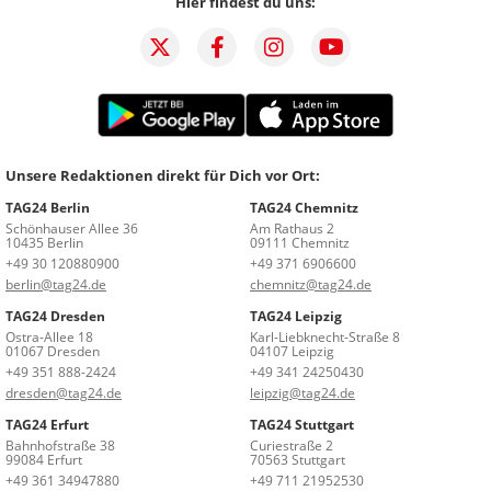
Hier findest du uns:
Unsere Redaktionen direkt für Dich vor Ort:
TAG24 Berlin
TAG24 Chemnitz
Schönhauser Allee 36
Am Rathaus 2
10435 Berlin
09111 Chemnitz
+49 30 120880900
+49 371 6906600
berlin@tag24.de
chemnitz@tag24.de
TAG24 Dresden
TAG24 Leipzig
Ostra-Allee 18
Karl-Liebknecht-Straße 8
01067 Dresden
04107 Leipzig
+49 351 888-2424
+49 341 24250430
dresden@tag24.de
leipzig@tag24.de
TAG24 Erfurt
TAG24 Stuttgart
Bahnhofstraße 38
Curiestraße 2
99084 Erfurt
70563 Stuttgart
+49 361 34947880
+49 711 21952530