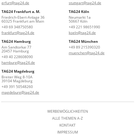
erfurt@tag24.de
stuttgart@tag24.de
TAG24 Frankfurt a. M.
TAG24 Köln
Friedrich-Ebert-Anlage 36
Neumarkt 1a
60325 Frankfurt am Main
50667 Köln
+49 69 348750580
+49 221 98651990
frankfurt@tag24.de
koeln@tag24.de
TAG24 Hamburg
TAG24 München
Am Sandtorkai 77
+49 89 215390320
20457 Hamburg
muenchen@tag24.de
+49 40 228608090
hamburg@tag24.de
TAG24 Magdeburg
Breiter Weg 8-10A
39104 Magdeburg
+49 391 50548260
magdeburg@tag24.de
WERBEMÖGLICHKEITEN
ALLE THEMEN A-Z
KONTAKT
IMPRESSUM