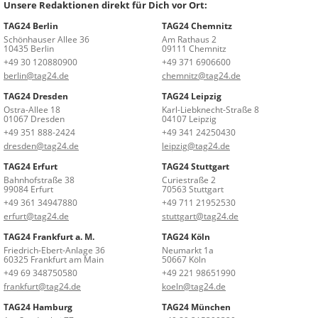
Unsere Redaktionen direkt für Dich vor Ort:
TAG24 Berlin
TAG24 Chemnitz
Schönhauser Allee 36
Am Rathaus 2
10435 Berlin
09111 Chemnitz
+49 30 120880900
+49 371 6906600
berlin@tag24.de
chemnitz@tag24.de
TAG24 Dresden
TAG24 Leipzig
Ostra-Allee 18
Karl-Liebknecht-Straße 8
01067 Dresden
04107 Leipzig
+49 351 888-2424
+49 341 24250430
dresden@tag24.de
leipzig@tag24.de
TAG24 Erfurt
TAG24 Stuttgart
Bahnhofstraße 38
Curiestraße 2
99084 Erfurt
70563 Stuttgart
+49 361 34947880
+49 711 21952530
erfurt@tag24.de
stuttgart@tag24.de
TAG24 Frankfurt a. M.
TAG24 Köln
Friedrich-Ebert-Anlage 36
Neumarkt 1a
60325 Frankfurt am Main
50667 Köln
+49 69 348750580
+49 221 98651990
frankfurt@tag24.de
koeln@tag24.de
TAG24 Hamburg
TAG24 München