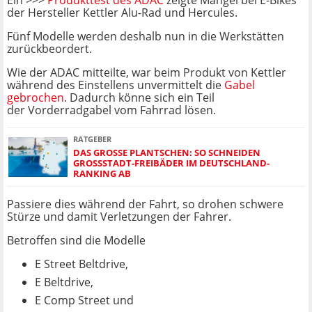
Ein >>>
Produkttest des ADAC
zeigte Mängel bei E-Bikes
der Hersteller Kettler Alu-Rad und Hercules.
Fünf Modelle werden deshalb nun in die Werkstätten
zurückbeordert.
Wie der ADAC mitteilte, war beim Produkt von Kettler
während des Einstellens unvermittelt die
Gabel
gebrochen
. Dadurch könne sich ein Teil
der Vorderradgabel vom Fahrrad lösen.
RATGEBER
DAS GROSSE PLANTSCHEN: SO SCHNEIDEN G
ROSSSTADT-FREIBÄDER IM DEUTSCHLAND-RA
NKING AB
Passiere dies während der Fahrt, so drohen schwere
Stürze und damit Verletzungen der Fahrer.
Betroffen sind die Modelle
E Street Beltdrive,
E Beltdrive,
E Comp Street und