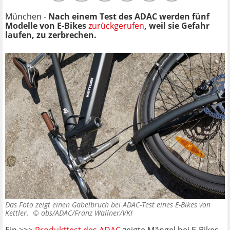
München -
Nach einem Test des ADAC werden fünf
Modelle von E-Bikes
zurückgerufen
, weil sie Gefahr
laufen, zu zerbrechen.
Das Foto zeigt einen Gabelbruch bei ADAC-Test eines E-Bikes von
Kettler. ©
obs/ADAC/Franz Wallner/VKI