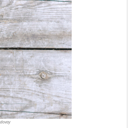
edovay