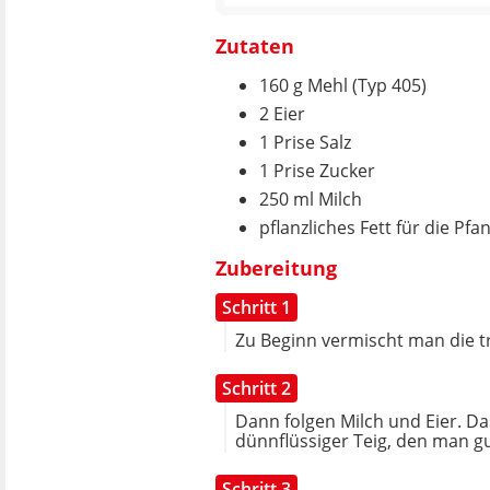
Zutaten
160 g Mehl (Typ 405)
2 Eier
1 Prise Salz
1 Prise Zucker
250 ml Milch
pflanzliches Fett für die Pfa
Zubereitung
Schritt 1
Zu Beginn vermischt man die t
Schritt 2
Dann folgen Milch und Eier. Das
dünnflüssiger Teig, den man gu
Schritt 3