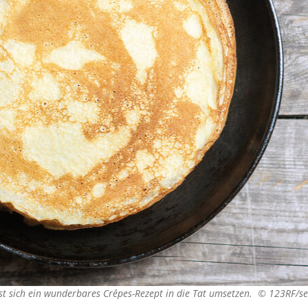
st sich ein wunderbares Crêpes-Rezept in die Tat umsetzen. ©
123RF/s