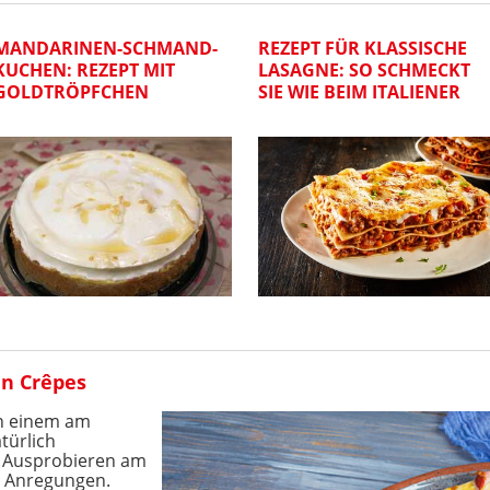
MANDARINEN-SCHMAND-
REZEPT FÜR KLASSISCHE
KUCHEN: REZEPT MIT
LASAGNE: SO SCHMECKT
GOLDTRÖPFCHEN
SIE WIE BEIM ITALIENER
en Crêpes
en einem am
türlich
s Ausprobieren am
r Anregungen.