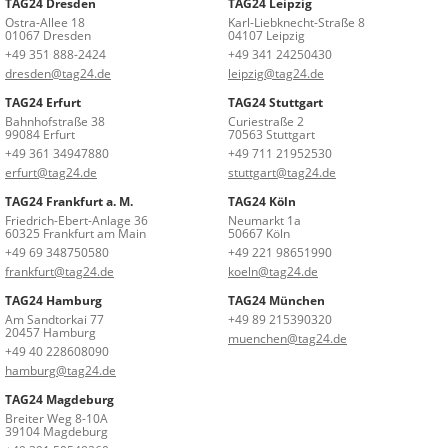
TAG24 Dresden
TAG24 Leipzig
Ostra-Allee 18
Karl-Liebknecht-Straße 8
01067 Dresden
04107 Leipzig
+49 351 888-2424
+49 341 24250430
dresden@tag24.de
leipzig@tag24.de
TAG24 Erfurt
TAG24 Stuttgart
Bahnhofstraße 38
Curiestraße 2
99084 Erfurt
70563 Stuttgart
+49 361 34947880
+49 711 21952530
erfurt@tag24.de
stuttgart@tag24.de
TAG24 Frankfurt a. M.
TAG24 Köln
Friedrich-Ebert-Anlage 36
Neumarkt 1a
60325 Frankfurt am Main
50667 Köln
+49 69 348750580
+49 221 98651990
frankfurt@tag24.de
koeln@tag24.de
TAG24 Hamburg
TAG24 München
Am Sandtorkai 77
+49 89 215390320
20457 Hamburg
muenchen@tag24.de
+49 40 228608090
hamburg@tag24.de
TAG24 Magdeburg
Breiter Weg 8-10A
39104 Magdeburg