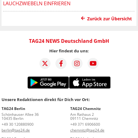
LAUCHZWIEBELN EINFRIEREN
Zurück zur Übersicht
TAG24 NEWS Deutschland GmbH
Hier findest du uns:
Unsere Redaktionen direkt für Dich vor Ort:
TAG24 Berlin
TAG24 Chemnitz
Schönhauser Allee 36
Am Rathaus 2
10435 Berlin
09111 Chemnitz
+49 30 120880900
+49 371 6906600
berlin@tag24.de
chemnitz@tag24.de