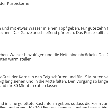
der Kürbiskerne
n und mit etwas Wasser in einen Topf geben. Für gute zehn M
chen. Das Ganze anschließend pürieren. Das Püree sollte e
eben. Wasser hinzufügen und die Hefe hineinbröckeln. Das 
uten warm stellen.
oßteil der Kerne in den Teig schütten und für 15 Minuten v
g lang ziehen und in die Mitte falten. Den Vorgang so lange
und für 30 Minuten ruhen lassen.
 in eine gefettete Kastenform geben, sodass die Form zur Hä
ilen und erneut für 30 Minuten zugedeckt gehen lassen, bis d