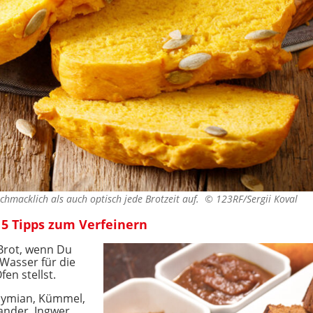
schmacklich als auch optisch jede Brotzeit auf. ©
123RF/Sergii Koval
 5 Tipps zum Verfeinern
 Brot, wenn Du
 Wasser für die
en stellst.
hymian, Kümmel,
ander, Ingwer