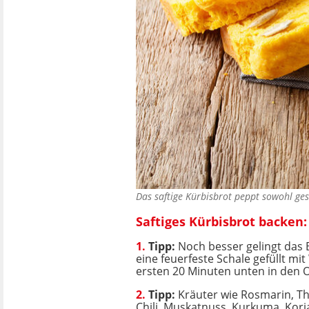
Das saftige Kürbisbrot peppt sowohl ge
Saftiges Kürbisbrot backen:
1.
Tipp:
Noch besser gelingt das
eine feuerfeste Schale gefüllt mit
ersten 20 Minuten unten in den Of
2.
Tipp:
Kräuter wie Rosmarin, T
Chili, Muskatnuss, Kurkuma, Kori