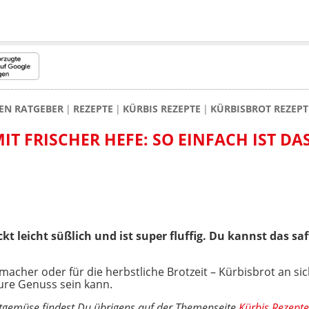
KEN RATGEBER
REZEPTE
KÜRBIS REZEPTE
KÜRBISBROT REZEPT
IT FRISCHER HEFE: SO EINFACH IST DA
t leicht süßlich und ist super fluffig. Du kannst das sa
acher oder für die herbstliche Brotzeit – Kürbisbrot an sich
ure Genuss sein kann.
tgemüse findest Du übrigens auf der Themenseite
Kürbis Rezepte