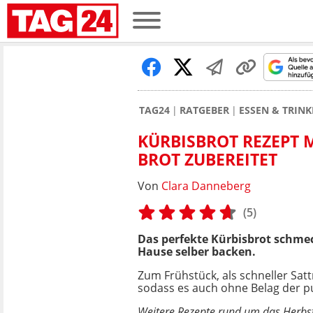
TAG24
RATGEBER
ESSEN & TRIN
KÜRBISBROT REZEPT M
BROT ZUBEREITET
Von
Clara Danneberg
(5)
Das perfekte Kürbisbrot schmeck
Hause selber backen.
Zum Frühstück, als schneller Sattm
sodass es auch ohne Belag der p
Weitere Rezepte rund um das Herbs