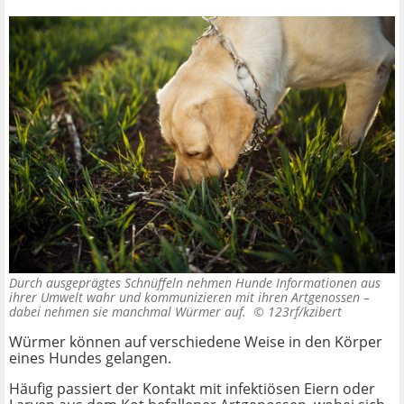
Durch ausgeprägtes Schnüffeln nehmen Hunde Informationen aus
ihrer Umwelt wahr und kommunizieren mit ihren Artgenossen –
dabei nehmen sie manchmal Würmer auf. ©
123rf/kzibert
Würmer können auf verschiedene Weise in den Körper
eines Hundes gelangen.
Häufig passiert der Kontakt mit infektiösen Eiern oder