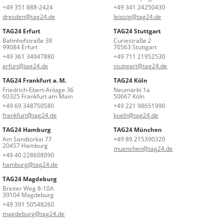
+49 351 888-2424
+49 341 24250430
dresden@tag24.de
leipzig@tag24.de
TAG24 Erfurt
TAG24 Stuttgart
Bahnhofstraße 38
Curiestraße 2
99084 Erfurt
70563 Stuttgart
+49 361 34947880
+49 711 21952530
erfurt@tag24.de
stuttgart@tag24.de
TAG24 Frankfurt a. M.
TAG24 Köln
Friedrich-Ebert-Anlage 36
Neumarkt 1a
60325 Frankfurt am Main
50667 Köln
+49 69 348750580
+49 221 98651990
frankfurt@tag24.de
koeln@tag24.de
TAG24 Hamburg
TAG24 München
Am Sandtorkai 77
+49 89 215390320
20457 Hamburg
muenchen@tag24.de
+49 40 228608090
hamburg@tag24.de
TAG24 Magdeburg
Breiter Weg 8-10A
39104 Magdeburg
+49 391 50548260
magdeburg@tag24.de