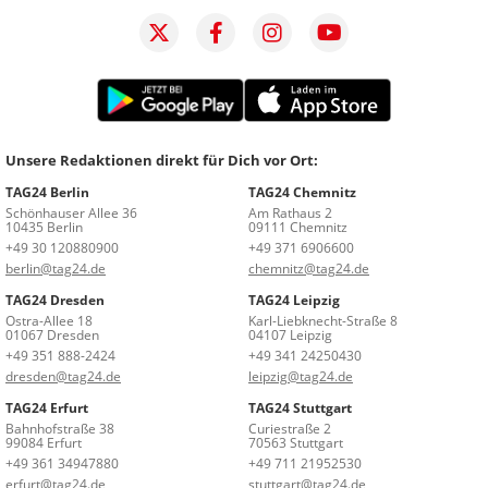
Unsere Redaktionen direkt für Dich vor Ort:
TAG24 Berlin
TAG24 Chemnitz
Schönhauser Allee 36
Am Rathaus 2
10435 Berlin
09111 Chemnitz
+49 30 120880900
+49 371 6906600
berlin@tag24.de
chemnitz@tag24.de
TAG24 Dresden
TAG24 Leipzig
Ostra-Allee 18
Karl-Liebknecht-Straße 8
01067 Dresden
04107 Leipzig
+49 351 888-2424
+49 341 24250430
dresden@tag24.de
leipzig@tag24.de
TAG24 Erfurt
TAG24 Stuttgart
Bahnhofstraße 38
Curiestraße 2
99084 Erfurt
70563 Stuttgart
+49 361 34947880
+49 711 21952530
erfurt@tag24.de
stuttgart@tag24.de