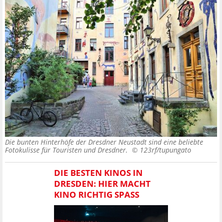
Die bunten Hinterhöfe der Dresdner Neustadt sind eine beliebte
Fotokulisse für Touristen und Dresdner. ©
123rf/tupungato
DIE BESTEN KINOS IN
DRESDEN: HIER MACHT
KINO RICHTIG SPASS