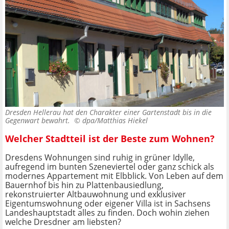
Dresden Hellerau hat den Charakter einer Gartenstadt bis in die
Gegenwart bewahrt. ©
dpa/Matthias Hiekel
Welcher Stadtteil ist der Beste zum Wohnen?
Dresdens Wohnungen sind ruhig in grüner Idylle,
aufregend im bunten Szeneviertel oder ganz schick als
modernes Appartement mit Elbblick. Von Leben auf dem
Bauernhof bis hin zu Plattenbausiedlung,
rekonstruierter Altbauwohnung und exklusiver
Eigentumswohnung oder eigener Villa ist in Sachsens
Landeshauptstadt alles zu finden. Doch wohin ziehen
welche Dresdner am liebsten?