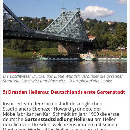
Die Loschwitzer Brücke, das Blaue Wunder, verbindet die Dresdner
Stadtteile Loschwitz und Blasewitz. ©
unsplash/Felix Lemke
5) Dresden Hellerau: Deutschlands erste Gartenstadt
Inspiriert von der Gartenstadt des englischen
Stadtplaners Ebenezer Howard gründete der
Möbelfabrikanten Karl Schmidt im Jahr 1909 die erste
deutsche
Gartenstadtsiedlung Hellerau
am Heller
nördlich von Dresden, welche zusammen mit seinen
Deutschen Werkstätten Hellerau ein neuartiges