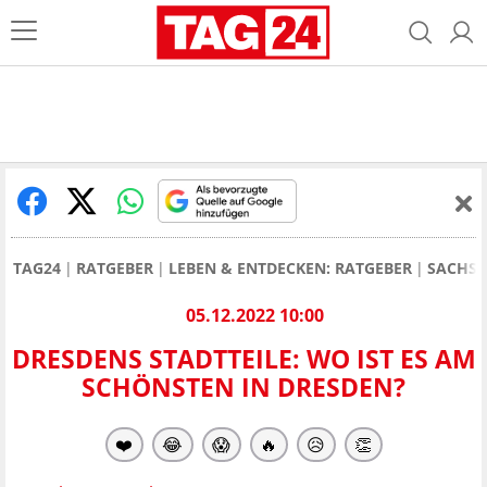
TAG24
RATGEBER
LEBEN & ENTDECKEN: RATGEBER
SACHSE
05.12.2022 10:00
DRESDENS STADTTEILE: WO IST ES AM
SCHÖNSTEN IN DRESDEN?
❤️
😂
😱
🔥
😥
👏