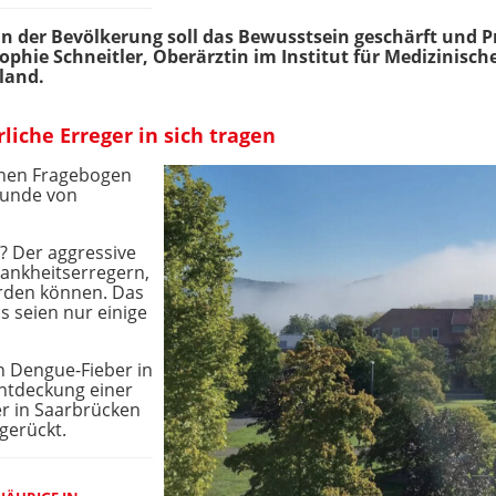
 der Bevölkerung soll das Bewusstsein geschärft und P
ophie Schneitler, Oberärztin im Institut für Medizinisc
land.
iche Erreger in sich tragen
einen Fragebogen
Funde von
? Der aggressive
rankheitserregern,
rden können. Das
s seien nur einige
n Dengue-Fieber in
Entdeckung einer
 in Saarbrücken
gerückt.