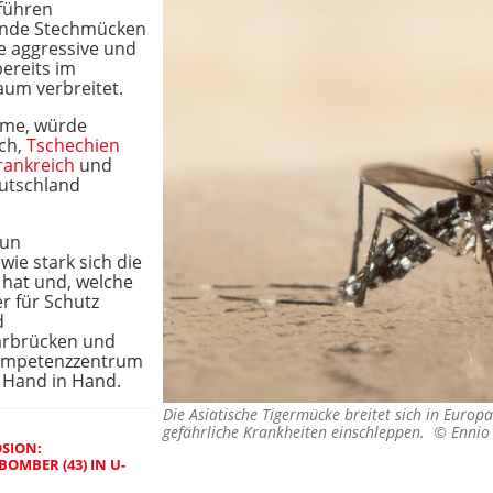
führen
ende Stechmücken
ie aggressive und
bereits im
um verbreitet.
name, würde
ich,
Tschechien
rankreich
und
eutschland
nun
ie stark sich die
hat und, welche
r für Schutz
d
rbrücken und
kompetenzzentrum
n Hand in Hand.
Die Asiatische Tigermücke breitet sich in Eur
gefährliche Krankheiten einschleppen. ©
Ennio
SION:
MBER (43) IN U-H