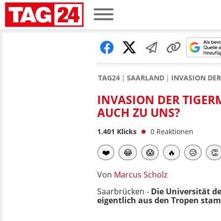
TAG24
SAARLAND
INVASION DER
INVASION DER TIGER
AUCH ZU UNS?
1.401
Klicks
0
Reaktionen
❤️
😂
😱
🔥
😥
👏
Von
Marcus Scholz
Saarbrücken -
Die Universität d
eigentlich aus den Tropen stam