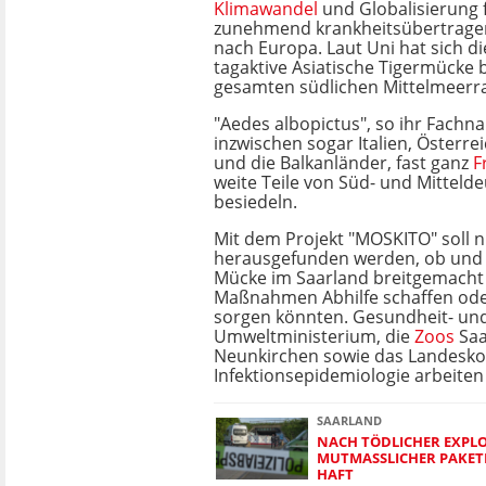
Klimawandel
und Globalisierung 
zunehmend krankheitsübertrag
nach Europa. Laut Uni hat sich d
tagaktive Asiatische Tigermücke 
gesamten südlichen Mittelmeerra
"Aedes albopictus", so ihr Fach
inzwischen sogar Italien, Österre
und die Balkanländer, fast ganz
F
weite Teile von Süd- und Mitteld
besiedeln.
Mit dem Projekt "MOSKITO" soll 
herausgefunden werden, ob und w
Mücke im Saarland breitgemacht 
Maßnahmen Abhilfe schaffen ode
sorgen könnten. Gesundheit- un
Umweltministerium, die
Zoos
Saa
Neunkirchen sowie das Landes
Infektionsepidemiologie arbeite
SAARLAND
NACH TÖDLICHER EXPLO
MUTMASSLICHER PAKETBO
AFT