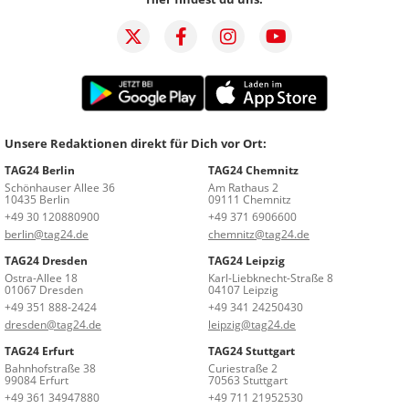
Unsere Redaktionen direkt für Dich vor Ort:
TAG24 Berlin
TAG24 Chemnitz
Schönhauser Allee 36
Am Rathaus 2
10435 Berlin
09111 Chemnitz
+49 30 120880900
+49 371 6906600
berlin@tag24.de
chemnitz@tag24.de
TAG24 Dresden
TAG24 Leipzig
Ostra-Allee 18
Karl-Liebknecht-Straße 8
01067 Dresden
04107 Leipzig
+49 351 888-2424
+49 341 24250430
dresden@tag24.de
leipzig@tag24.de
TAG24 Erfurt
TAG24 Stuttgart
Bahnhofstraße 38
Curiestraße 2
99084 Erfurt
70563 Stuttgart
+49 361 34947880
+49 711 21952530