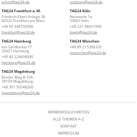
erfurt@tag24.de
stuttgart@tag24.de
TAG24 Frankfurt a. M.
TAG24 Köln
Friedrich-Ebert-Anlage 36
Neumarkt 1a
60325 Frankfurt am Main
50667 Köln
+49 69 348750580
+49 221 98651990
frankfurt@tag24.de
koeln@tag24.de
TAG24 Hamburg
TAG24 München
Am Sandtorkai 77
+49 89 215390320
20457 Hamburg
muenchen@tag24.de
+49 40 228608090
hamburg@tag24.de
TAG24 Magdeburg
Breiter Weg 8-10A
39104 Magdeburg
+49 391 50548260
magdeburg@tag24.de
WERBEMÖGLICHKEITEN
ALLE THEMEN A-Z
KONTAKT
IMPRESSUM