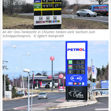
An der Ono-Tankstelle in Chlumec tanken viele Sachsen zum
Schnäppchenpreis. ©
Egbert Kamprath