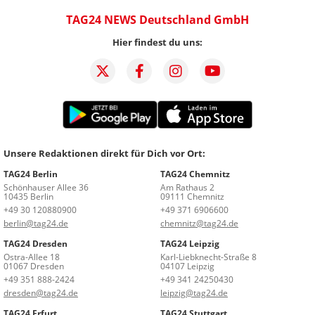
TAG24 NEWS Deutschland GmbH
Hier findest du uns:
Unsere Redaktionen direkt für Dich vor Ort:
TAG24 Berlin
TAG24 Chemnitz
Schönhauser Allee 36
Am Rathaus 2
10435 Berlin
09111 Chemnitz
+49 30 120880900
+49 371 6906600
berlin@tag24.de
chemnitz@tag24.de
TAG24 Dresden
TAG24 Leipzig
Ostra-Allee 18
Karl-Liebknecht-Straße 8
01067 Dresden
04107 Leipzig
+49 351 888-2424
+49 341 24250430
dresden@tag24.de
leipzig@tag24.de
TAG24 Erfurt
TAG24 Stuttgart