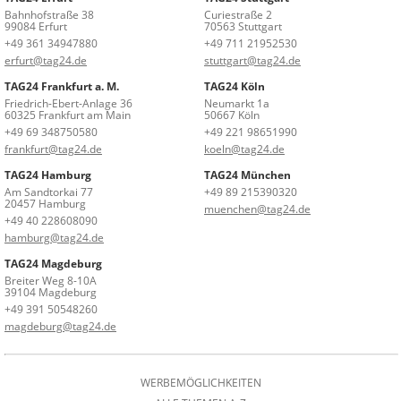
Bahnhofstraße 38
Curiestraße 2
99084 Erfurt
70563 Stuttgart
+49 361 34947880
+49 711 21952530
erfurt@tag24.de
stuttgart@tag24.de
TAG24 Frankfurt a. M.
TAG24 Köln
Friedrich-Ebert-Anlage 36
Neumarkt 1a
60325 Frankfurt am Main
50667 Köln
+49 69 348750580
+49 221 98651990
frankfurt@tag24.de
koeln@tag24.de
TAG24 Hamburg
TAG24 München
Am Sandtorkai 77
+49 89 215390320
20457 Hamburg
muenchen@tag24.de
+49 40 228608090
hamburg@tag24.de
TAG24 Magdeburg
Breiter Weg 8-10A
39104 Magdeburg
+49 391 50548260
magdeburg@tag24.de
WERBEMÖGLICHKEITEN