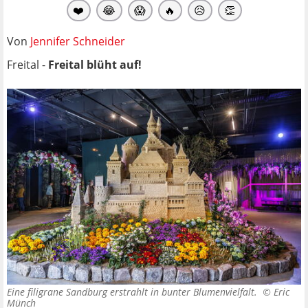
❤️
😂
😱
🔥
😥
👏
Von
Jennifer Schneider
Freital -
Freital blüht auf!
Eine filigrane Sandburg erstrahlt in bunter Blumenvielfalt. ©
Eric
Münch