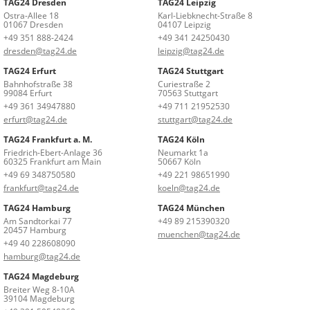
TAG24 Dresden
TAG24 Leipzig
Ostra-Allee 18
Karl-Liebknecht-Straße 8
01067 Dresden
04107 Leipzig
+49 351 888-2424
+49 341 24250430
dresden@tag24.de
leipzig@tag24.de
TAG24 Erfurt
TAG24 Stuttgart
Bahnhofstraße 38
Curiestraße 2
99084 Erfurt
70563 Stuttgart
+49 361 34947880
+49 711 21952530
erfurt@tag24.de
stuttgart@tag24.de
TAG24 Frankfurt a. M.
TAG24 Köln
Friedrich-Ebert-Anlage 36
Neumarkt 1a
60325 Frankfurt am Main
50667 Köln
+49 69 348750580
+49 221 98651990
frankfurt@tag24.de
koeln@tag24.de
TAG24 Hamburg
TAG24 München
Am Sandtorkai 77
+49 89 215390320
20457 Hamburg
muenchen@tag24.de
+49 40 228608090
hamburg@tag24.de
TAG24 Magdeburg
Breiter Weg 8-10A
39104 Magdeburg