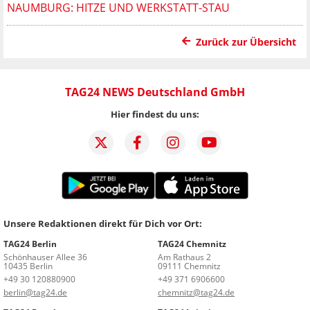
NAUMBURG: HITZE UND WERKSTATT-STAU
Zurück zur Übersicht
TAG24 NEWS Deutschland GmbH
Hier findest du uns:
Unsere Redaktionen direkt für Dich vor Ort:
TAG24 Berlin
TAG24 Chemnitz
Schönhauser Allee 36
Am Rathaus 2
10435 Berlin
09111 Chemnitz
+49 30 120880900
+49 371 6906600
berlin@tag24.de
chemnitz@tag24.de