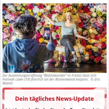
Zur Ausstellungseröffnung "Blütenwunder" in Freital lässt sich
Hannah Löwe (19) feierlich an der Blumenwand knipsen. ©
Eric
Münch
Dein tägliches News-Update