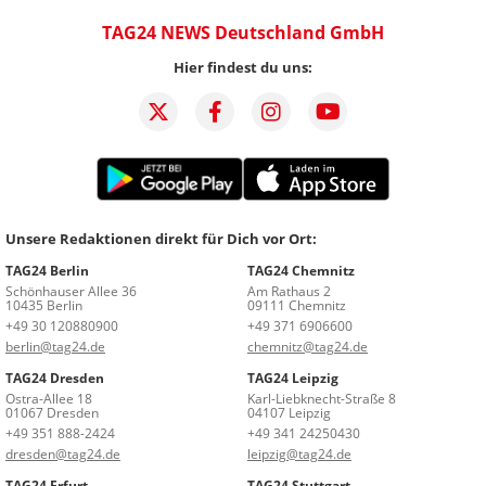
TAG24 NEWS Deutschland GmbH
Hier findest du uns:
Unsere Redaktionen direkt für Dich vor Ort:
TAG24 Berlin
TAG24 Chemnitz
Schönhauser Allee 36
Am Rathaus 2
10435 Berlin
09111 Chemnitz
+49 30 120880900
+49 371 6906600
berlin@tag24.de
chemnitz@tag24.de
TAG24 Dresden
TAG24 Leipzig
Ostra-Allee 18
Karl-Liebknecht-Straße 8
01067 Dresden
04107 Leipzig
+49 351 888-2424
+49 341 24250430
dresden@tag24.de
leipzig@tag24.de
TAG24 Erfurt
TAG24 Stuttgart