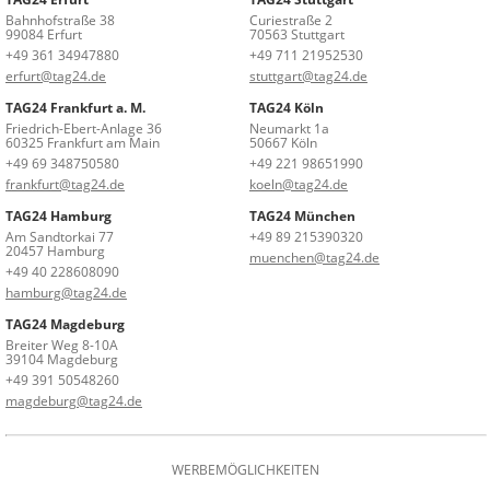
Bahnhofstraße 38
Curiestraße 2
99084 Erfurt
70563 Stuttgart
+49 361 34947880
+49 711 21952530
erfurt@tag24.de
stuttgart@tag24.de
TAG24 Frankfurt a. M.
TAG24 Köln
Friedrich-Ebert-Anlage 36
Neumarkt 1a
60325 Frankfurt am Main
50667 Köln
+49 69 348750580
+49 221 98651990
frankfurt@tag24.de
koeln@tag24.de
TAG24 Hamburg
TAG24 München
Am Sandtorkai 77
+49 89 215390320
20457 Hamburg
muenchen@tag24.de
+49 40 228608090
hamburg@tag24.de
TAG24 Magdeburg
Breiter Weg 8-10A
39104 Magdeburg
+49 391 50548260
magdeburg@tag24.de
WERBEMÖGLICHKEITEN