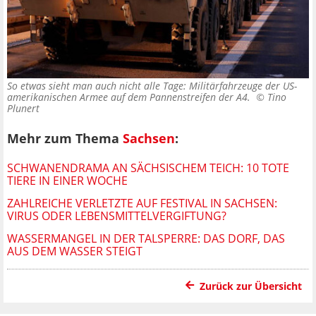
So etwas sieht man auch nicht alle Tage: Militärfahrzeuge der US-
amerikanischen Armee auf dem Pannenstreifen der A4. ©
Tino
Plunert
Mehr zum Thema
Sachsen
:
SCHWANENDRAMA AN SÄCHSISCHEM TEICH: 10 TOTE
TIERE IN EINER WOCHE
ZAHLREICHE VERLETZTE AUF FESTIVAL IN SACHSEN:
VIRUS ODER LEBENSMITTELVERGIFTUNG?
WASSERMANGEL IN DER TALSPERRE: DAS DORF, DAS
AUS DEM WASSER STEIGT
Zurück zur Übersicht