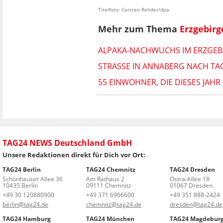
Titelfoto: Carsten Rehder/dpa
Mehr zum Thema
Erzgebirg
ALPAKA-NACHWUCHS IM ERZGEBI
STRASSE IN ANNABERG NACH TAG
55 EINWOHNER, DIE DIESES JA
TAG24 NEWS Deutschland GmbH
Unsere Redaktionen direkt für Dich vor Ort:
TAG24 Berlin
TAG24 Chemnitz
TAG24 Dresden
Schönhauser Allee 36
Am Rathaus 2
Ostra-Allee 18
10435 Berlin
09111 Chemnitz
01067 Dresden
+49 30 120880900
+49 371 6906600
+49 351 888-2424
berlin@tag24.de
chemnitz@tag24.de
dresden@tag24.de
TAG24 Hamburg
TAG24 München
TAG24 Magdebur