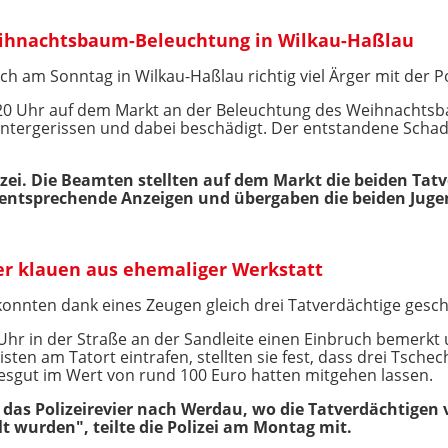
eihnachtsbaum-Beleuchtung in Wilkau-Haßlau
ich am Sonntag in Wilkau-Haßlau richtig viel Ärger mit der Po
.20 Uhr auf dem Markt an der Beleuchtung des Weihnachtsb
runtergerissen und dabei beschädigt. Der entstandene Scha
izei. Die Beamten stellten auf dem Markt die beiden Tat
n entsprechende Anzeigen und übergaben die beiden Jugend
r klauen aus ehemaliger Werkstatt
konnten dank eines Zeugen gleich drei Tatverdächtige gesc
Uhr in der Straße an der Sandleite einen Einbruch bemerkt
zisten am Tatort eintrafen, stellten sie fest, dass drei Tsche
esgut im Wert von rund 100 Euro hatten mitgehen lassen.
uf das Polizeirevier nach Werdau, wo die Tatverdächtig
 wurden", teilte die Polizei am Montag mit.