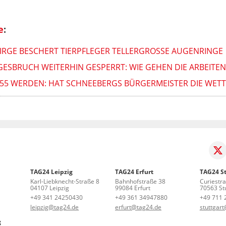
e
:
RGE BESCHERT TIERPFLEGER TELLERGROSSE AUGENRINGE
ESBRUCH WEITERHIN GESPERRT: WIE GEHEN DIE ARBEITEN
HR 55 WERDEN: HAT SCHNEEBERGS BÜRGERMEISTER DIE WE
TAG24 Leipzig
TAG24 Erfurt
TAG24 St
Karl-Liebknecht-Straße 8
Bahnhofstraße 38
Curiestr
04107 Leipzig
99084 Erfurt
70563 Stu
+49 341 24250430
+49 361 34947880
+49 711 
leipzig@tag24.de
erfurt@tag24.de
stuttgar
g