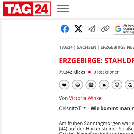
TAG24
SACHSEN
ERZGEBIRGE NE
ERZGEBIRGE: STAHLD
79.242
Klicks
0
Reaktionen
❤️
😂
😱
🔥
😥
👏
Von
Victoria Winkel
Oelsnitz/Erz. -
Wie kommt man nu
Am frühen Sonntagmorgen war ei
(44) auf der Hartensteiner Straße