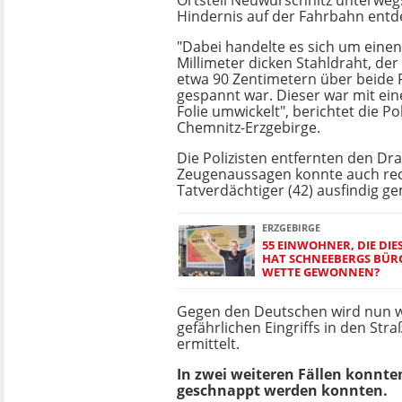
Ortsteil Neuwürschnitz unterwegs,
Hindernis auf der Fahrbahn entd
"Dabei handelte es sich um einen
Millimeter dicken Stahldraht, der
etwa 90 Zentimetern über beide
gespannt war. Dieser war mit ei
Folie umwickelt", berichtet die Po
Chemnitz-Erzgebirge.
Die Polizisten entfernten den Dr
Zeugenaussagen konnte auch rech
Tatverdächtiger (42) ausfindig g
ERZGEBIRGE
55 EINWOHNER, DIE DIE
HAT SCHNEEBERGS BÜRG
WETTE GEWONNEN?
Gegen den Deutschen wird nun 
gefährlichen Eingriffs in den Str
ermittelt.
In zwei weiteren Fällen konnt
geschnappt werden konnten.