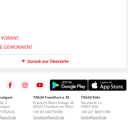
 VORAN?
TTE GEWONNEN?
Zurück zur Übersicht
uttgart
TAG24 Frankfurt a. M.
TAG24 Köln
aße 2
Friedrich-Ebert-Anlage 36
Neumarkt 1a
ttgart
60325 Frankfurt am Main
50667 Köln
21952530
+49 69 348750580
+49 221 98651990
t@tag24.de
frankfurt@tag24.de
koeln@tag24.de