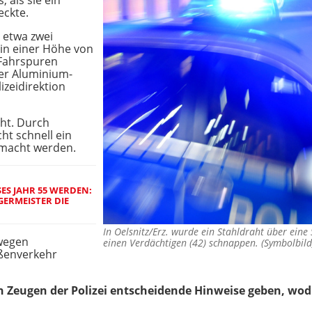
 als sie ein
eckte.
 etwa zwei
 in einer Höhe von
 Fahrspuren
ner Aluminium-
lizeidirektion
aht. Durch
t schnell ein
emacht werden.
SES JAHR 55 WERDEN:
ERMEISTER DIE
In Oelsnitz/Erz. wurde ein Stahldraht über eine
wegen
einen Verdächtigen (42) schnappen. (Symbolbi
aßenverkehr
en Zeugen der Polizei entscheidende Hinweise geben, w