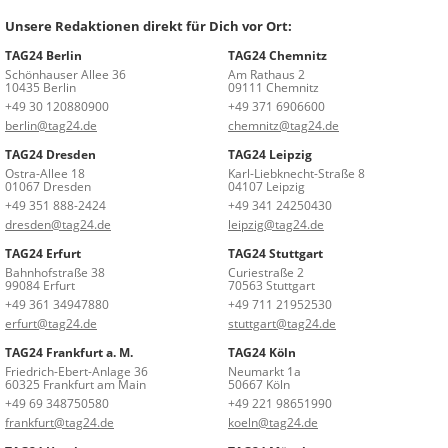
Unsere Redaktionen direkt für Dich vor Ort:
TAG24 Berlin
TAG24 Chemnitz
Schönhauser Allee 36
Am Rathaus 2
10435 Berlin
09111 Chemnitz
+49 30 120880900
+49 371 6906600
berlin@tag24.de
chemnitz@tag24.de
TAG24 Dresden
TAG24 Leipzig
Ostra-Allee 18
Karl-Liebknecht-Straße 8
01067 Dresden
04107 Leipzig
+49 351 888-2424
+49 341 24250430
dresden@tag24.de
leipzig@tag24.de
TAG24 Erfurt
TAG24 Stuttgart
Bahnhofstraße 38
Curiestraße 2
99084 Erfurt
70563 Stuttgart
+49 361 34947880
+49 711 21952530
erfurt@tag24.de
stuttgart@tag24.de
TAG24 Frankfurt a. M.
TAG24 Köln
Friedrich-Ebert-Anlage 36
Neumarkt 1a
60325 Frankfurt am Main
50667 Köln
+49 69 348750580
+49 221 98651990
frankfurt@tag24.de
koeln@tag24.de