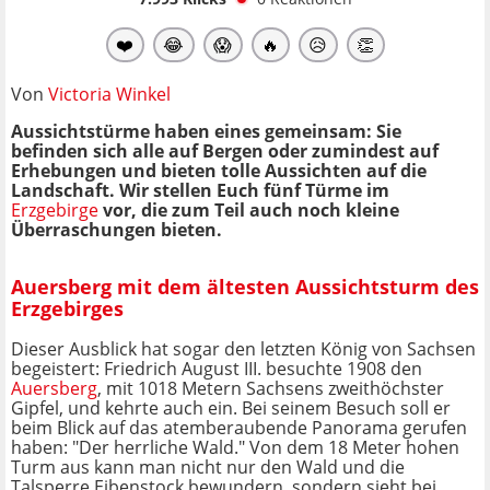
❤️
😂
😱
🔥
😥
👏
Von
Victoria Winkel
Aussichtstürme haben eines gemeinsam: Sie
befinden sich alle auf Bergen oder zumindest auf
Erhebungen und bieten tolle Aussichten auf die
Landschaft. Wir stellen Euch fünf Türme im
Erzgebirge
vor, die zum Teil auch noch kleine
Überraschungen bieten.
Auersberg mit dem ältesten Aussichtsturm des
Erzgebirges
Dieser Ausblick hat sogar den letzten König von Sachsen
begeistert: Friedrich August III. besuchte 1908 den
Auersberg
, mit 1018 Metern Sachsens zweithöchster
Gipfel, und kehrte auch ein. Bei seinem Besuch soll er
beim Blick auf das atemberaubende Panorama gerufen
haben: "Der herrliche Wald." Von dem 18 Meter hohen
Turm aus kann man nicht nur den Wald und die
Talsperre Eibenstock bewundern, sondern sieht bei