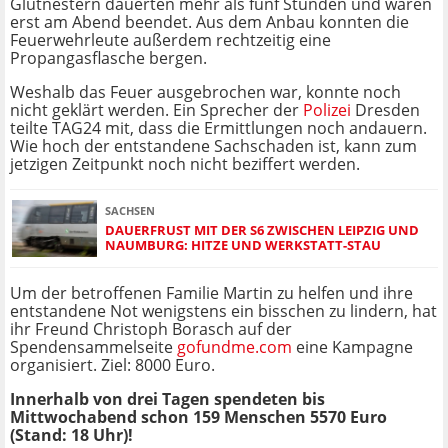
Glutnestern dauerten mehr als fünf Stunden und waren
erst am Abend beendet. Aus dem Anbau konnten die
Feuerwehrleute außerdem rechtzeitig eine
Propangasflasche bergen.
Weshalb das Feuer ausgebrochen war, konnte noch
nicht geklärt werden. Ein Sprecher der
Polizei
Dresden
teilte TAG24 mit, dass die Ermittlungen noch andauern.
Wie hoch der entstandene Sachschaden ist, kann zum
jetzigen Zeitpunkt noch nicht beziffert werden.
SACHSEN
DAUERFRUST MIT DER S6 ZWISCHEN LEIPZIG UND
NAUMBURG: HITZE UND WERKSTATT-STAU
Um der betroffenen Familie Martin zu helfen und ihre
entstandene Not wenigstens ein bisschen zu lindern, hat
ihr Freund Christoph Borasch auf der
Spendensammelseite
gofundme.com
eine Kampagne
organisiert. Ziel: 8000 Euro.
Innerhalb von drei Tagen spendeten bis
Mittwochabend schon 159 Menschen 5570 Euro
(Stand: 18 Uhr)!