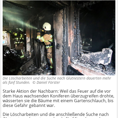
Die Löscharbeiten und die Suche nach Glutnestern dauerten mehr
als fünf Stunden. ©
Daniel Förster
Starke Aktion der Nachbarn: Weil das Feuer auf die vor
dem Haus wachsenden Koniferen überzugreifen drohte,
wässerten sie die Bäume mit einem Gartenschlauch, bis
diese Gefahr gebannt war.
Die Löscharbeiten und die anschließende Suche nach