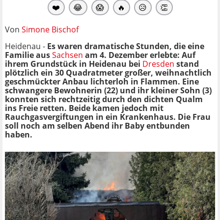
❤️
😂
😱
🔥
😥
👏
Von
Simone Bischof
Heidenau -
Es waren dramatische Stunden, die eine
Familie aus
Sachsen
am 4. Dezember erlebte: Auf
ihrem Grundstück in Heidenau bei
Dresden
stand
plötzlich ein 30 Quadratmeter großer, weihnachtlich
geschmückter Anbau lichterloh in Flammen. Eine
schwangere Bewohnerin (22) und ihr kleiner Sohn (3)
konnten sich rechtzeitig durch den dichten Qualm
ins Freie retten. Beide kamen jedoch mit
Rauchgasvergiftungen in ein Krankenhaus. Die Frau
soll noch am selben Abend ihr Baby entbunden
haben.