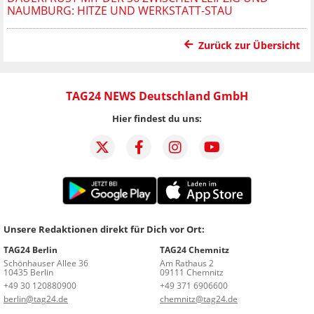
NAUMBURG: HITZE UND WERKSTATT-STAU
Zurück zur Übersicht
TAG24 NEWS Deutschland GmbH
Hier findest du uns:
Unsere Redaktionen direkt für Dich vor Ort:
TAG24 Berlin
TAG24 Chemnitz
Schönhauser Allee 36
Am Rathaus 2
10435 Berlin
09111 Chemnitz
+49 30 120880900
+49 371 6906600
berlin@tag24.de
chemnitz@tag24.de