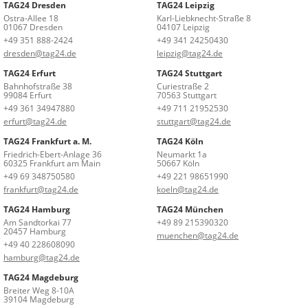
TAG24 Dresden
TAG24 Leipzig
Ostra-Allee 18
Karl-Liebknecht-Straße 8
01067 Dresden
04107 Leipzig
+49 351 888-2424
+49 341 24250430
dresden@tag24.de
leipzig@tag24.de
TAG24 Erfurt
TAG24 Stuttgart
Bahnhofstraße 38
Curiestraße 2
99084 Erfurt
70563 Stuttgart
+49 361 34947880
+49 711 21952530
erfurt@tag24.de
stuttgart@tag24.de
TAG24 Frankfurt a. M.
TAG24 Köln
Friedrich-Ebert-Anlage 36
Neumarkt 1a
60325 Frankfurt am Main
50667 Köln
+49 69 348750580
+49 221 98651990
frankfurt@tag24.de
koeln@tag24.de
TAG24 Hamburg
TAG24 München
Am Sandtorkai 77
+49 89 215390320
20457 Hamburg
muenchen@tag24.de
+49 40 228608090
hamburg@tag24.de
TAG24 Magdeburg
Breiter Weg 8-10A
39104 Magdeburg