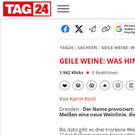
TAG24
SACHSEN
GEILE WEINE: 
GEILE WEINE: WAS H
1.942
Klicks
0
Reaktionen
❤️
😂
😱
🔥
😥
👏
Von
Katrin Koch
Dresden -
Der Name provoziert: 
Meißen eine neue Weinlinie, die
Bis dato gibt es drei trockene We