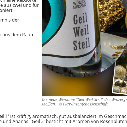
ich eine Rebsorte
ée aus zwei und für
oniert.
imnis der
en aus dem Raum
Die neue Weinlinie "Geil Weil Steil" der Winzerg
Meißen. ©
PR/Winzergenossenschaft
eil 1' ist kräftig, aromatisch, gut ausbalanciert im Geschmack.
 und Ananas. 'Geil 3' besticht mit Aromen von Rosenblüten