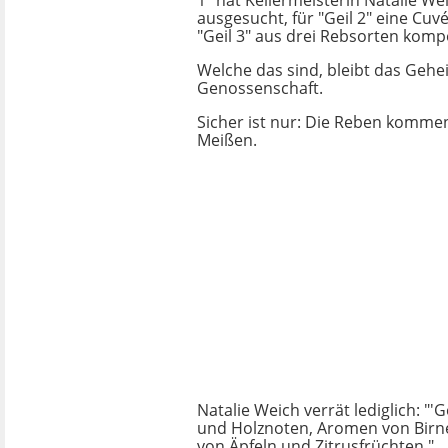
1" hat Kellermeisterin Natalie We
ausgesucht, für "Geil 2" eine Cuv
"Geil 3" aus drei Rebsorten komp
Welche das sind, bleibt das Gehe
Genossenschaft.
Sicher ist nur: Die Reben komm
Meißen.
Natalie Weich verrät lediglich: "'G
und Holznoten, Aromen von Birne
von Äpfeln und Zitrusfrüchten."