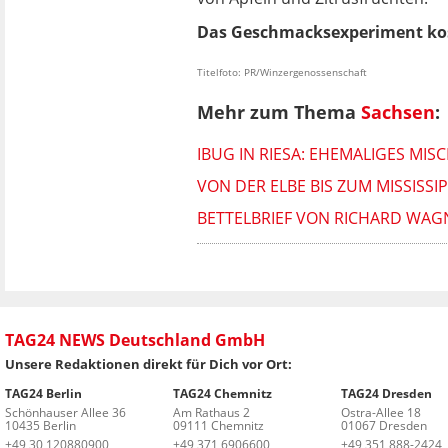
Das Geschmacksexperiment kost
Titelfoto: PR/Winzergenossenschaft
Mehr zum Thema
Sachsen
:
IBUG IN RIESA: EHEMALIGES MI
VON DER ELBE BIS ZUM MISSISSI
BETTELBRIEF VON RICHARD WA
TAG24 NEWS Deutschland GmbH
Unsere Redaktionen direkt für Dich vor Ort:
TAG24 Berlin
TAG24 Chemnitz
TAG24 Dresden
Schönhauser Allee 36
Am Rathaus 2
Ostra-Allee 18
10435 Berlin
09111 Chemnitz
01067 Dresden
+49 30 120880900
+49 371 6906600
+49 351 888-2424