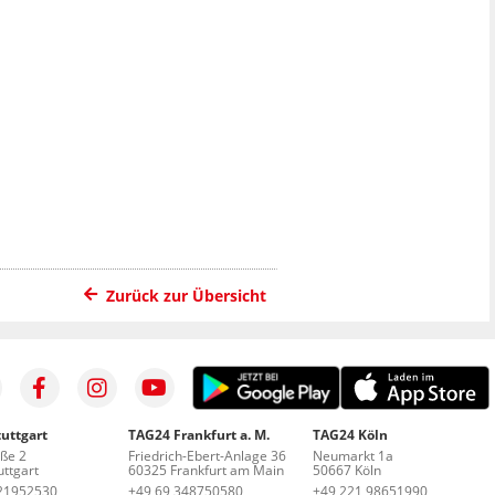
Zurück zur Übersicht
uttgart
TAG24 Frankfurt a. M.
TAG24 Köln
aße 2
Friedrich-Ebert-Anlage 36
Neumarkt 1a
ttgart
60325 Frankfurt am Main
50667 Köln
21952530
+49 69 348750580
+49 221 98651990