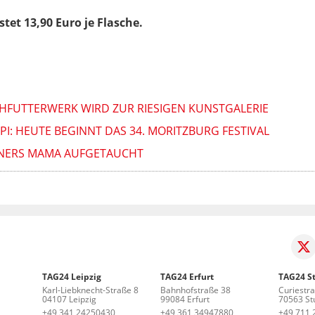
et 13,90 Euro je Flasche.
SCHFUTTERWERK WIRD ZUR RIESIGEN KUNSTGALERIE
PPI: HEUTE BEGINNT DAS 34. MORITZBURG FESTIVAL
GNERS MAMA AUFGETAUCHT
TAG24 Leipzig
TAG24 Erfurt
TAG24 St
Karl-Liebknecht-Straße 8
Bahnhofstraße 38
Curiestr
04107 Leipzig
99084 Erfurt
70563 Stu
+49 341 24250430
+49 361 34947880
+49 711 