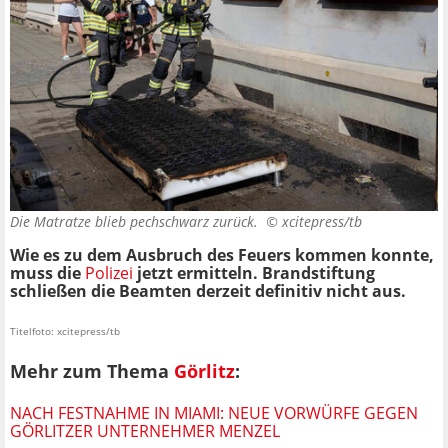
Die Matratze blieb pechschwarz zurück. ©
xcitepress/tb
Wie es zu dem Ausbruch des Feuers kommen konnte,
muss die
Polizei
jetzt ermitteln. Brandstiftung
schließen die Beamten derzeit definitiv nicht aus.
Titelfoto: xcitepress/tb
Mehr zum Thema
Görlitz
:
NACH FESTNAHME IN MIAMI: NEUE VORWÜRFE GEGEN
GÖRLITZER UNTERNEHMER MENZEL