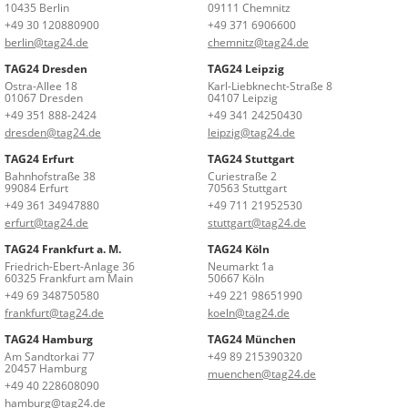
10435 Berlin
09111 Chemnitz
+49 30 120880900
+49 371 6906600
berlin@tag24.de
chemnitz@tag24.de
TAG24 Dresden
TAG24 Leipzig
Ostra-Allee 18
Karl-Liebknecht-Straße 8
01067 Dresden
04107 Leipzig
+49 351 888-2424
+49 341 24250430
dresden@tag24.de
leipzig@tag24.de
TAG24 Erfurt
TAG24 Stuttgart
Bahnhofstraße 38
Curiestraße 2
99084 Erfurt
70563 Stuttgart
+49 361 34947880
+49 711 21952530
erfurt@tag24.de
stuttgart@tag24.de
TAG24 Frankfurt a. M.
TAG24 Köln
Friedrich-Ebert-Anlage 36
Neumarkt 1a
60325 Frankfurt am Main
50667 Köln
+49 69 348750580
+49 221 98651990
frankfurt@tag24.de
koeln@tag24.de
TAG24 Hamburg
TAG24 München
Am Sandtorkai 77
+49 89 215390320
20457 Hamburg
muenchen@tag24.de
+49 40 228608090
hamburg@tag24.de