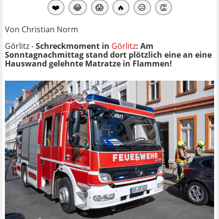
❤️
😂
😱
🔥
😥
👏
Von Christian Norm
Görlitz -
Schreckmoment in
Görlitz
: Am
Sonntagnachmittag stand dort plötzlich eine an eine
Hauswand gelehnte Matratze in Flammen!