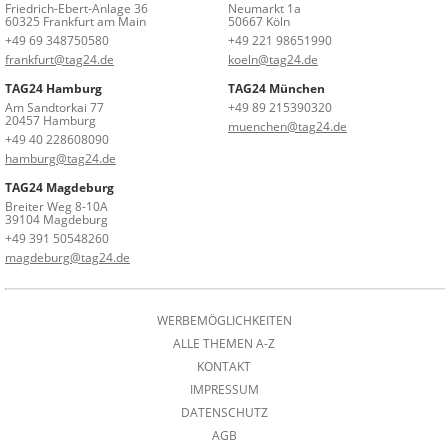
Friedrich-Ebert-Anlage 36
Neumarkt 1a
60325 Frankfurt am Main
50667 Köln
+49 69 348750580
+49 221 98651990
frankfurt@tag24.de
koeln@tag24.de
TAG24 Hamburg
TAG24 München
Am Sandtorkai 77
+49 89 215390320
20457 Hamburg
muenchen@tag24.de
+49 40 228608090
hamburg@tag24.de
TAG24 Magdeburg
Breiter Weg 8-10A
39104 Magdeburg
+49 391 50548260
magdeburg@tag24.de
WERBEMÖGLICHKEITEN
ALLE THEMEN A-Z
KONTAKT
IMPRESSUM
DATENSCHUTZ
AGB