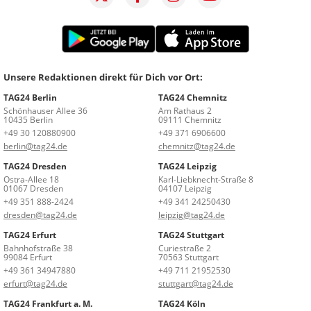
Unsere Redaktionen direkt für Dich vor Ort:
TAG24 Berlin
TAG24 Chemnitz
Schönhauser Allee 36
Am Rathaus 2
10435 Berlin
09111 Chemnitz
+49 30 120880900
+49 371 6906600
berlin@tag24.de
chemnitz@tag24.de
TAG24 Dresden
TAG24 Leipzig
Ostra-Allee 18
Karl-Liebknecht-Straße 8
01067 Dresden
04107 Leipzig
+49 351 888-2424
+49 341 24250430
dresden@tag24.de
leipzig@tag24.de
TAG24 Erfurt
TAG24 Stuttgart
Bahnhofstraße 38
Curiestraße 2
99084 Erfurt
70563 Stuttgart
+49 361 34947880
+49 711 21952530
erfurt@tag24.de
stuttgart@tag24.de
TAG24 Frankfurt a. M.
TAG24 Köln